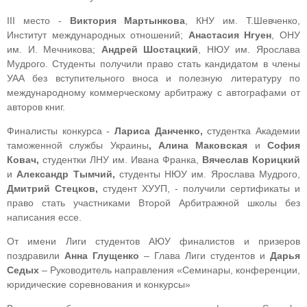
ІІІ место -
Виктория Мартынкова
, КНУ им. Т.Шевченко,
Институт международных отношений;
Анастасия Нгуен
, ОНУ
им. И. Мечникова;
Андрей Шостацкий
, НЮУ им. Ярослава
Мудрого. Студенты получили право стать кандидатом в члены
УАА без вступительного вноса и полезную литературу по
международному коммерческому арбитражу с автографами от
авторов книг.
Финалисты конкурса -
Лариса Данченко,
студентка Академии
таможенной службы Украины
, Алина Маковская
и
София
Ковач,
студентки ЛНУ им. Ивана Франка,
Вячеслав Корицкий
и
Александр Тымчий,
студенты
НЮУ им. Ярослава Мудрого,
Дмитрий Стецков,
студент ХУУП, - получили сертификаты и
право стать участниками Второй Арбитражной школы без
написания ессе.
От имени Лиги студентов АЮУ финалистов и призеров
поздравили
Анна Глущенко
– Глава Лиги студентов и
Дарья
Седых
– Руководитель направления «Семинары, конференции,
юридические соревнования и конкурсы»