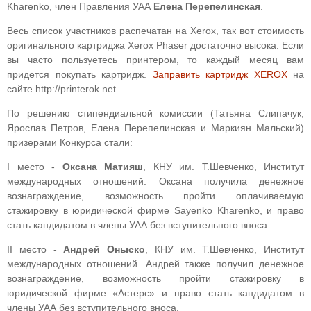
Kharenko, член Правления УАА
Елена Перепелинская
.
Весь список участников распечатан на Xerox, так вот стоимость
оригинального картриджа Xerox Phaser достаточно высока. Если
вы часто пользуетесь принтером, то каждый месяц вам
придется покупать картридж.
Заправить картридж XEROX
на
сайте http://printerok.net
По решению стипендиальной комиссии (Татьяна Слипачук,
Ярослав Петров, Елена Перепелинская и Маркиян Мальский)
призерами Конкурса стали:
І место -
Оксана Матияш
, КНУ им. Т.Шевченко, Институт
международных отношений. Оксана получила денежное
вознаграждение, возможность пройти оплачиваемую
стажировку в юридической фирме Sayenko Kharenko, и право
стать кандидатом в члены УАА без вступительного вноса.
ІІ место -
Андрей Оныско
, КНУ им. Т.Шевченко, Институт
международных отношений. Андрей также получил денежное
вознаграждение, возможность пройти стажировку в
юридической фирме «Астерс» и право стать кандидатом в
члены УАА без вступительного вноса.