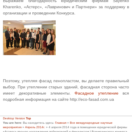
Выражаем благодарность юридическим фирмам Sayenko
Kharenko, «Астерс», «Лавринович и Партнери» за поддержку в
организации и проведении Конкурса.
Поэтому, утепляя фасад пенопластом, вы делаете правильный
выбор. При утеплении старых зданий, фасадная сторона часто
имеет декоративные элементы.
Фасадное утепление
вся
подробная информация на сайте http://eco-fasad.com.ua
Desktop Version
Top
You are here:
Вы находитесь здесь:
Главная
»
Все международные научные
мероприятия
»
Апрель 2014г.
»
4 апреля 2014 года в помещении юридической фирмы
«Астерс» прошло награждение победителей и финалистов І Всеукраинского конкурса