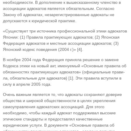
необходимости. В до­полнение к вышесказанному членство в
ассоциа­ции адвокатов является обязательным. Согласно
Закону об адвокатах, незарегистрированные адво­каты не
допускаются к юридической практике.
«Существует три источника профессиональ­ной этики адвокатов
Японии: (1) Правила прак­тикующих адвокатов; (2) Японская
Федерация адвокатов и местные ассоциации адвокатов; (3)
Японский кодекс поведения (2004 г.)» [4].
В ноябре 2004 года Федерация приняла ре­шение о замене
Кодекса этики на новый акт, именуемый «Основные правила об
обязанностях практикующих адвокатов» (официальные прави­
ла, обязательные для адвокатов) [1]. Эти правила вступили в
силу в апреле 2005 года.
Очень важным является то, что адвокаты со­храняют доверие
общества и широкой обще­ственности в целях укрепления
самоуправления адвокатских ассоциаций. Для этого
необходимо, чтобы каждый адвокат поддерживал высокие
этические стандарты и предоставлял качествен­ные
юридические услуги. В документе «Основные правила об