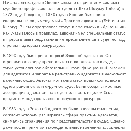
Начало адвокатуры в Японии связано с приня­тием системы
судебного профессионального дол­га (Шихо Шокуму Тейсеи) в
1872 году. Позднее, в 1876 году в Японии был принят
специальный акт, именуемый «Правила адвоката» (Дэйген-нин
Кисоку). В нем определялся статус и полномо­чия «Дэйген-нин».
Как указывалось в правилах, адвокат имел специальный статус
и прерогативы представлять интересы клиентов в суде, но под
строгим надзором прокуратуры.
В 1893 году был принят первый Закон об адво­катах. Он
ограничивал сферу представительства адвокатов в суде, а
также устанавливал обязатель­ный квалификационный экзамен
для адвокатов и запрет на регистрацию адвокатов в нескольких
районных судах. Адвокат мог заниматься прак­тикой только в
одном районном или окружном суде. Были созданы местные
ассоциации адвока­тов, но их деятельность в целом была
предметом надзора главного окружного прокурора.
В 1933 году в Закон об адвокатах были внесены изменения,
согласно которым расширялась сфе­ра практики адвокатов,
снимались ограничения по представительству в судах. Однако
даже после принятия законодательных изменений ассоциа­ции