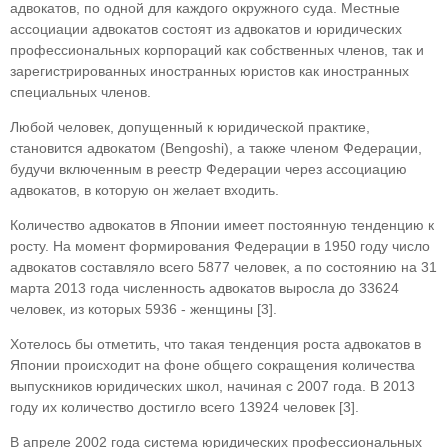
адвокатов, по одной для каждого окружного суда. Местные
ассоциации адвокатов состоят из адвокатов и юридических
профессио­нальных корпораций как собственных членов, так и
зарегистрированных иностранных юристов как иностранных
специальных членов.
Любой человек, допущенный к юридической практике,
становится адвокатом (Bengoshi), а так­же членом Федерации,
будучи включенным в ре­естр Федерации через ассоциацию
адвокатов, в которую он желает входить.
Количество адвокатов в Японии имеет по­стоянную тенденцию к
росту. На момент форми­рования Федерации в 1950 году число
адвокатов составляло всего 5877 человек, а по состоянию на 31
марта 2013 года численность адвокатов выросла до 33624
человек, из которых 5936 - женщины [3].
Хотелось бы отметить, что такая тенденция роста адвокатов в
Японии происходит на фоне об­щего сокращения количества
выпускников юри­дических школ, начиная с 2007 года. В 2013
году их количество достигло всего 13924 человек [3].
В апреле 2002 года система юридических профессиональных