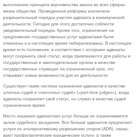
выполнению принципа верховенства закона во всех сферах
жизни общества. Проведенные реформы исклю­чили
разрешительный порядок участия адвоката в коммерческой
деятельности. Сегодня для этого достаточно соблюсти
уведомительный порядок. Кроме того, ограничения на
предложение госу­дарственных услуг адвокатами были
отменены и в настоящее время либерализованы. В настоящее
время есть положения, в соответствии с которыми адвокаты
могут сохранить свой статус, когда при­влекаются для работы в
государственные и зако­нодательные органы в качестве
государственных служащих на ограниченный срок, что
открывает новые возможности для их деятельности.
Существует также система назначения ад­вокатов в качестве
штатных судей и «неполных судей» («part-time judges»), когда
адвокаты со­храняют свой статус, но служат в качестве судей
ограниченное время.
Место оказания адвокатских услуг больше не ограничивается
залом судебного заседания. Все больше адвокатов предлагают
услуги по альтер­нативному разрешению споров (ADR), оказы­
вают профилактические юридические услуги, а также