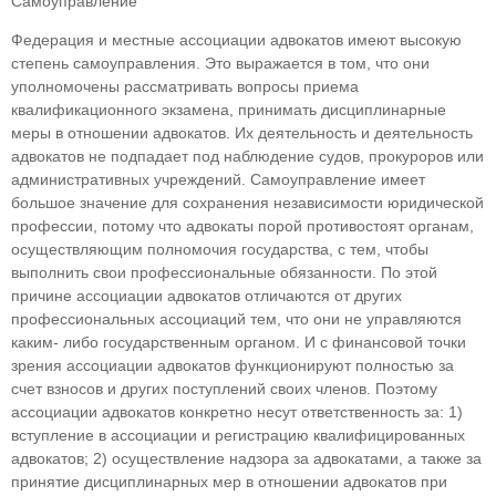
Самоуправление
Федерация и местные ассоциации адвокатов имеют высокую
степень самоуправления. Это вы­ражается в том, что они
уполномочены рассма­тривать вопросы приема
квалификационного экзамена, принимать дисциплинарные
меры в отношении адвокатов. Их деятельность и деятель­ность
адвокатов не подпадает под наблюдение су­дов, прокуроров или
административных учреж­дений. Самоуправление имеет
большое значение для сохранения независимости юридической
про­фессии, потому что адвокаты порой противостоят органам,
осуществляющим полномочия государ­ства, с тем, чтобы
выполнить свои профессиональ­ные обязанности. По этой
причине ассоциации ад­вокатов отличаются от других
профессиональных ассоциаций тем, что они не управляются
каким- либо государственным органом. И с финансовой точки
зрения ассоциации адвокатов функциони­руют полностью за
счет взносов и других поступле­ний своих членов. Поэтому
ассоциации адвокатов конкретно несут ответственность за: 1)
вступление в ассоциации и регистрацию квалифицированных
адвокатов; 2) осуществление надзора за адвоката­ми, а также за
принятие дисциплинарных мер в отношении адвокатов при