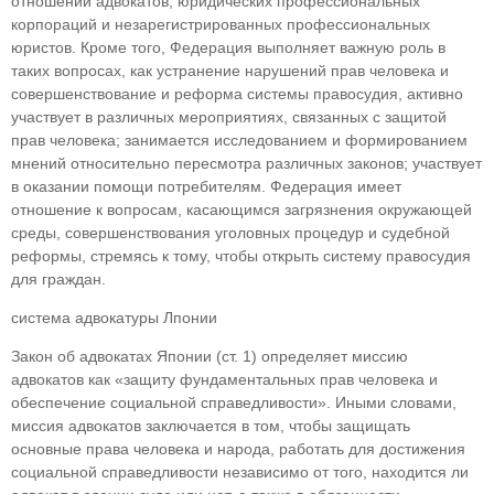
отношении адвокатов, юридических професси­ональных
корпораций и незарегистрированных профессиональных
юристов. Кроме того, Федера­ция выполняет важную роль в
таких вопросах, как устранение нарушений прав человека и
совер­шенствование и реформа системы правосудия, активно
участвует в различных мероприятиях, связанных с защитой
прав человека; занимается исследованием и формированием
мнений отно­сительно пересмотра различных законов; участву­ет
в оказании помощи потребителям. Федерация имеет
отношение к вопросам, касающимся за­грязнения окружающей
среды, совершенствова­ния уголовных процедур и судебной
реформы, стремясь к тому, чтобы открыть систему правосу­дия
для граждан.
система адвокатуры Лпонии
Закон об адвокатах Японии (ст. 1) определяет миссию
адвокатов как «защиту фундаментальных прав человека и
обеспечение социальной спра­ведливости». Иными словами,
миссия адвокатов заключается в том, чтобы защищать
основные права человека и народа, работать для достиже­ния
социальной справедливости независимо от того, находится ли