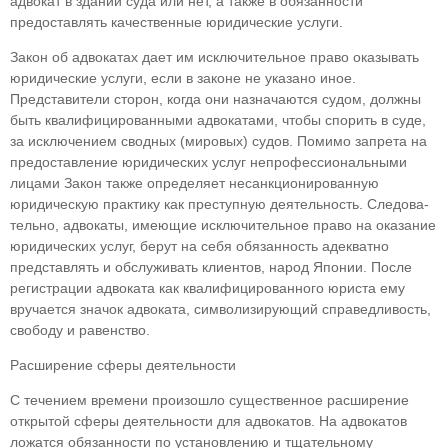
адвокат в здании суда или нет, а также в обязанности
предоставлять качествен­ные юридические услуги.
Закон об адвокатах дает им исключительное право оказывать
юридические услуги, если в зако­не не указано иное.
Представители сторон, когда они назначаются судом, должны
быть квалифи­цированными адвокатами, чтобы спорить в суде,
за исключением сводных (мировых) судов. Поми­мо запрета на
предоставление юридических ус­луг непрофессиональными
лицами Закон также определяет несанкционированную
юридическую практику как преступную деятельность. Следова­
тельно, адвокаты, имеющие исключительное пра­во на оказание
юридических услуг, берут на себя обязанность адекватно
представлять и обслужи­вать клиентов, народ Японии. После
регистрации адвоката как квалифицированного юриста ему
вручается значок адвоката, символизирующий справедливость,
свободу и равенство.
Расширение сферы деятельности
С течением времени произошло существен­ное расширение
открытой сферы деятельности для адвокатов. На адвокатов
ложатся обязанности по установлению и тщательному