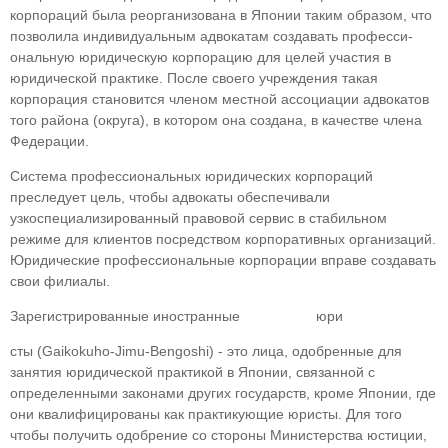
корпораций была реоргани­зована в Японии таким образом, что
позволила индивидуальным адвокатам создавать професси­
ональную юридическую корпорацию для целей участия в
юридической практике. После своего учреждения такая
корпорация становится чле­ном местной ассоциации адвокатов
того района (округа), в котором она создана, в качестве члена
Федерации.
Система профессиональных юридических корпораций
преследует цель, чтобы адвокаты обеспечивали
узкоспециализированный право­вой сервис в стабильном
режиме для клиентов посредством корпоративных организаций.
Юри­дические профессиональные корпорации вправе создавать
свои филиалы.
Зарегистрированные иностранные юри­
сты (Gaikokuho-Jimu-Bengoshi) - это лица, одо­бренные для
занятия юридической практикой в Японии, связанной с
определенными законами других государств, кроме Японии, где
они ква­лифицированы как практикующие юристы. Для того
чтобы получить одобрение со стороны Ми­нистерства юстиции,