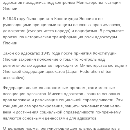
адвокатов находились под контролем Мини­стерства юстиции
Японии.
В 1946 году была принята Конституция Япо­нии с ее
руководящими принципами защиты ос­новных прав человека,
демократии (суверенитета народа) и пацифизма. В результате
произошла историческая трансформация роли адвокатуры
Японии.
Закон об адвокатах 1949 года после приня­тия Конституции
Японии закрепил положение о том, что контроль над
деятельностью адвока­тов переходит от Министерства юстиции к
Япон­ской федерации адвокатов (Japan Federation of bar
associative).
Федерация является автономным органом, как и местные
ассоциации адвокатов. Миссия адвока­тов - защита основных
прав человека и реализа­ция социальной справедливости. Эти
концепции саморегулирования, защиты основных прав чело­
века и достижения социальной справедливости по-прежнему
являются основными ценностями для адвокатов.
Отдельные нормы, регулирующие деятель­ность адвокатов в