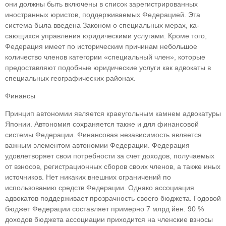
они должны быть включены в список зарегистрированных
иностранных юри­стов, поддерживаемых Федерацией. Эта
система была введена Законом о специальных мерах, ка­
сающихся управления юридическими услугами. Кроме того,
Федерация имеет по историческим причинам небольшое
количество членов катего­рии «специальный член», которые
предоставля­ют подобные юридические услуги как адвокаты в
специальных географических районах.
Финансы
Принцип автономии является краеугольным камнем адвокатуры
Японии. Автономия сохра­няется также и для финансовой
системы Федера­ции. Финансовая независимость является
важным элементом автономии Федерации. Федерация
удовлетворяет свои потребности за счет доходов, получаемых
от взносов, регистрационных сборов своих членов, а также иных
источников. Нет ни­каких внешних ограничений по
использованию средств Федерации. Однако ассоциация
адвока­тов поддерживает прозрачность своего бюджета. Годовой
бюджет Федерации составляет пример­но 7 млрд йен. 90 %
доходов бюджета ассоциации приходится на членские взносы