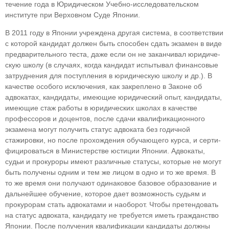
течение года в Юридическом Учебно-исследова­тельском
институте при Верховном Суде Японии.
В 2011 году в Японии учреждена другая си­стема, в соответствии
с которой кандидат должен быть способен сдать экзамен в виде
предваритель­ного теста, даже если он не заканчивал юридиче­
скую школу (в случаях, когда кандидат испыты­вал финансовые
затруднения для поступления в юридическую школу и др.). В
качестве особого ис­ключения, как закреплено в Законе об
адвокатах, кандидаты, имеющие юридический опыт, кан­дидаты,
имеющие стаж работы в юридических школах в качестве
профессоров и доцентов, после сдачи квалификационного
экзамена могут полу­чить статус адвоката без годичной
стажировки, но после прохождения обучающего курса, и серти­
фицироваться в Министерстве юстиции Японии. Адвокаты,
судьи и прокуроры имеют различные статусы, которые не могут
быть получены одним и тем же лицом в одно и то же время. В
то же время они получают одинаковое базовое образование и
дальнейшее обучение, которое дает возможность судьям и
прокурорам стать адвокатами и на­оборот. Чтобы претендовать
на статус адвоката, кандидату не требуется иметь гражданство
Япо­нии. После получения квалификации кандидаты должны