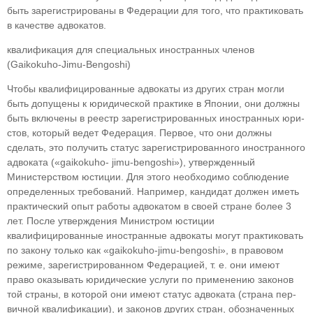
быть зарегистрированы в Федерации для того, что практиковать
в качестве адвокатов.
квалификация для специальных иност­ранных членов
(Gaikokuho-Jimu-Bengoshi)
Чтобы квалифицированные адвокаты из дру­гих стран могли
быть допущены к юридической практике в Японии, они должны
быть включены в реестр зарегистрированных иностранных юри­
стов, который ведет Федерация. Первое, что они должны
сделать, это получить статус зарегистри­рованного иностранного
адвоката («gaikokuho- jimu-bengoshi»), утвержденный
Министерством юстиции. Для этого необходимо соблюдение
определенных требований. Например, кандидат должен иметь
практический опыт работы адво­катом в своей стране более 3
лет. После утверж­дения Министром юстиции
квалифицированные иностранные адвокаты могут практиковать
по закону только как «gaikokuho-jimu-bengoshi», в правовом
режиме, зарегистрированном Федера­цией, т. е. они имеют
право оказывать юридиче­ские услуги по применению законов
той страны, в которой они имеют статус адвоката (страна пер­
вичной квалификации), и законов других стран, обозначенных