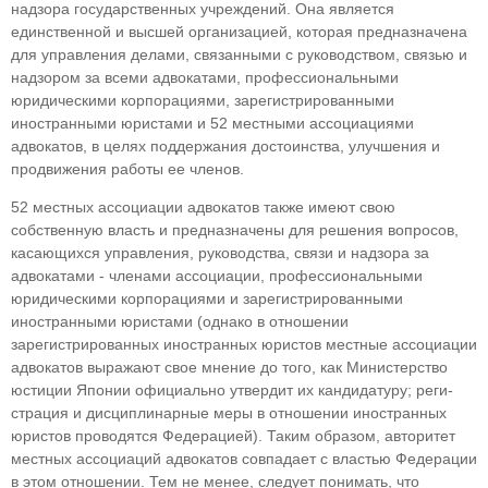
надзора государственных учреждений. Она является
единственной и выс­шей организацией, которая предназначена
для управления делами, связанными с руководством, связью и
надзором за всеми адвокатами, профес­сиональными
юридическими корпорациями, за­регистрированными
иностранными юристами и 52 местными ассоциациями
адвокатов, в целях поддержания достоинства, улучшения и
продви­жения работы ее членов.
52 местных ассоциации адвокатов также име­ют свою
собственную власть и предназначены для решения вопросов,
касающихся управления, ру­ководства, связи и надзора за
адвокатами - чле­нами ассоциации, профессиональными
юриди­ческими корпорациями и зарегистрированными
иностранными юристами (однако в отношении
зарегистрированных иностранных юристов мест­ные ассоциации
адвокатов выражают свое мне­ние до того, как Министерство
юстиции Японии официально утвердит их кандидатуру; реги­
страция и дисциплинарные меры в отношении иностранных
юристов проводятся Федерацией). Таким образом, авторитет
местных ассоциаций адвокатов совпадает с властью Федерации
в этом отношении. Тем не менее, следует понимать, что