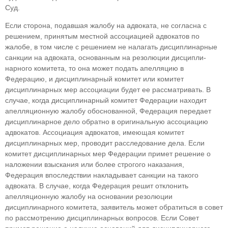
Суд.
Если сторона, подавшая жалобу на адвоката, не согласна с
решением, принятым местной ассо­циацией адвокатов по
жалобе, в том числе с ре­шением не налагать дисциплинарные
санкции на адвоката, основанным на резолюции дисципли­
нарного комитета, то она может подать апелля­цию в
Федерацию, и дисциплинарный комитет или комитет
дисциплинарных мер ассоциации будет ее рассматривать. В
случае, когда дисципли­нарный комитет Федерации находит
апелляцион­ную жалобу обоснованной, Федерация передает
дисциплинарное дело обратно в оригинальную ассоциацию
адвокатов. Ассоциация адвокатов, имеющая комитет
дисциплинарных мер, прово­дит расследование дела. Если
комитет дисципли­нарных мер Федерации примет решение о
нало­жении взыскания или более строгого наказания,
Федерация впоследствии накладывает санкции на такого
адвоката. В случае, когда Федерация решит отклонить
апелляционную жалобу на основании резолюции
дисциплинарного комитета, заяви­тель может обратиться в совет
по рассмотрению дисциплинарных вопросов. Если Совет