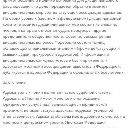
примет решение о наличие оснований для дисциплинар­ного
расследования, то дело передается обратно в комитет
дисциплинарных мер соответствующей ассоциации адвокатов.
На обоих уровнях (мест­ном и федеральном) дисциплинарный
комитет и комитет дисциплинарных мер состоят из внеш­них
членов, к которым относятся судьи, прокуро­ры, другие
представители общественности. Совет по рассмотрению
дисциплинарных вопросов Фе­дерации состоит из лиц,
обладающих специаль­ными знаниями (кроме действующих и
бывших судей, прокуроров и адвокатов). Информация о
дисциплинарных санкциях, которые были при­менены к
адвокатам местными ассоциациями адвокатов и Федерацией,
публикуется в журнале Федерации и официальных бюллетенях.
Заключение
Адвокатура в Японии является частью судеб­ной системы.
Адвокаты в Японии имеют моно­полию на оказание
юридических услуг. Лица, за­нимающиеся юридической
практикой, не имея статуса адвоката, подлежат уголовной
ответствен­ности. Адвокаты обязаны иметь двойное член­ство: на
местном и центральном уровне. Японская Федерация