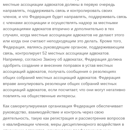
местные ассоциации адвокатов должны в первую очередь
направлять, поддерживать связь и кон­тролировать своих
членов, и что Федерация будет направлять, поддерживать связь
с членами ассо­циации и осуществлять надзор за местными
ассо­циациями адвокатов вторично и дополнительно в тех
случаях, когда местные ассоциации адвокатов не делают этого
или когда они считают непод­ходящим это делать. Кроме того,
Федерация, яв­ляясь руководящим органом, поддерживающим
связь, контролирует 52 местных ассоциации адво­катов.
Например, согласно Закону об адвокатах, Федерация должна
одобрить создание и внесение поправок в устав местных
ассоциаций адвокатов, получать сообщения о резолюциях
общих собра­ний местных ассоциаций адвокатов. Федерация
вправе аннулировать резолюции общих собра­ний местных
ассоциаций адвокатов, если посчи­тает, что они могут негативно
повлиять на обще­ственные интересы.
Как саморегулируемая организация Федера­ция обеспечивает
руководство, взаимодействие и контроль через свою
деятельность, такую как ре­гистрация и рассмотрение вопросов
о квалифика­ции членов, меры дисциплинарного воздействия в