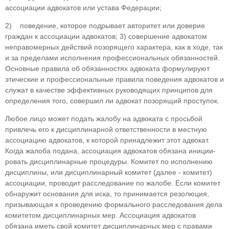
ассоциации адвокатов или устава Федерации;
2) поведение, которое подрывает авторитет или доверие
граждан к ассоциации адвокатов; 3) со­вершение адвокатом
неправомерных действий позорящего характера, как в ходе, так
и за преде­лами исполнения профессиональных обязанно­стей.
Основные правила об обязанностях адвока­та формулируют
этические и профессиональные правила поведения адвокатов и
служат в качестве эффективных руководящих принципов для
опре­деления того, совершил ли адвокат позорящий проступок.
Любое лицо может подать жалобу на адвока­та с просьбой
привлечь его к дисциплинарной от­ветственности в местную
ассоциацию адвокатов, к которой принадлежит этот адвокат.
Когда жалоба подана, ассоциация адвокатов обязана иниции­
ровать дисциплинарные процедуры. Комитет по исполнению
дисциплины, или дисциплинарный комитет (далее - комитет)
ассоциации, проводит расследование по жалобе. Если комитет
обнару­жит основания для иска, то принимается резолю­ция,
призывающая к проведению формального расследования дела
комитетом дисциплинарных мер. Ассоциация адвокатов
обязана иметь свой комитет дисциплинарных мер с правами