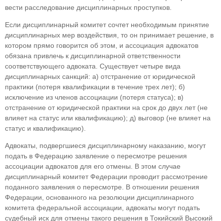
вести расследование дисциплинарных проступков.
Если дисциплинарный комитет сочтет необ­ходимым принятие
дисциплинарных мер воздей­ствия, то он принимает решение, в
котором прямо говорится об этом, и ассоциация адвокатов
обяза­на привлечь к дисциплинарной ответственности
соответствующего адвоката. Существует четыре вида
дисциплинарных санкций: а) отстранение от юридической
практики (потеря квалификации в течение трех лет); б)
исключение из членов ассо­циации (потеря статуса); в)
отстранение от юри­дической практики на срок до двух лет (не
влияет на статус или квалификацию); д) выговор (не вли­яет на
статус и квалификацию).
Адвокаты, подвергшиеся дисциплинарному наказанию, могут
подать в Федерацию заявление о пересмотре решения
ассоциации адвокатов для его отмены. В этом случае
дисциплинарный комитет Федерации проводит рассмотрение
по­данного заявления о пересмотре. В отношении решения
Федерации, основанного на резолюции дисциплинарного
комитета федеральной ассоци­ации, адвокаты могут подать
судебный иск для от­мены такого решения в Токийский Высокий