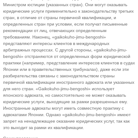
Министром юстиции (указанных стран). Они могут оказывать
юридические услу­ги применительно к законодательству третьих
стран, в отличие от страны первичной квалифи­кации, и
определенных стран при условии, если получат письменные
рекомендации от лиц, от­вечающих определенным
требованиям. Наконец, «gaikokuho-jimu-bengoshi»
представляют инте­ресы клиентов в международных
арбитражных процессах. С другой стороны, «gaikokuho-jimu-
bengoshi» отстраняются от определенных форм юридической
практики (например, представ­ление интересов клиентов в судах
Японии или в правительственных трибуналах), даже если эти
разбирательства связаны с законодательством страны
первичной квалификации иностран­ного адвоката или указанных
для него стран. «Gaikokuho-jimu-bengoshi» использует
японского адвоката, но самостоятельно не может оказывать
юридические услуги, выходящие за рамки разре­шенных ему.
Иностранные адвокаты могут иметь совместную практику с
адвокатами Японии. Од­нако «gaikokuho-jimu-bengoshi» имеют
запрет на ненадлежащее оказание юридических услуг, так как
это выходит за рамки их квалификации.