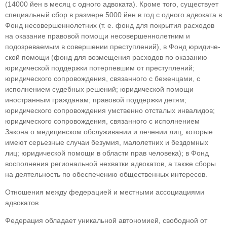
(14000 йен в месяц с одного адвоката). Кроме того, существует
спе­циальный сбор в размере 5000 йен в год с одного адвоката в
Фонд несовершеннолетних (т. е. фонд для покрытия расходов
на оказание правовой по­мощи несовершеннолетним и
подозреваемым в совершении преступлений), в Фонд юридиче­
ской помощи (фонд для возмещения расходов по оказанию
юридической поддержки потер­певшим от преступлений;
юридического сопро­вождения, связанного с беженцами, с
исполне­нием судебных решений; юридической помощи
иностранным гражданам; правовой поддержки детям;
юридического сопровождения умственно отсталых инвалидов;
юридического сопровожде­ния, связанного с исполнением
Закона о меди­цинском обслуживании и лечении лиц, которые
имеют серьезные случаи безумия, малолетних и бездомных
лиц; юридической помощи в области прав человека); в Фонд
восполнения региональ­ной нехватки адвокатов, а также сборы
на дея­тельность по обеспечению общественных инте­ресов.
Отношения между федерацией и местны­ми ассоциациями
адвокатов
Федерация обладает уникальной автоно­мией, свободной от