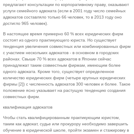
предлагают консультации по корпоратив­ному праву, оказывают
услуги семейного адво­ката (если в 2001 году число семейных
адвокатов составляло только 66 человек, то в 2013 году оно
достигло 965 человек).
В настоящее время примерно 60 % всех юри­дических фирм
состоят из одного практикующего юриста. Но существует
тенденция увеличения со­вместных или комбинированных фирм
с участи­ем нескольких адвокатов - в основном в городских
районах. Свыше 70 % всех адвокатов в Японии сейчас
принадлежат таким совместным фирмам, имеющим более
одного адвоката. Кроме того, су­ществует определенное
количество юридических фирм (четыре крупных юридических
фирмы [2]) с численность адвокатов 300 человек и более. Та­кое
положение ясно указывает на растущую тен­денцию создания
совместных фирм.
квалификация адвокатов
Чтобы стать квалифицированным практикую­щим юристом,
таким как адвокат, судье или про­курору необходимо завершить
обучение в юри­дической школе, пройти экзамен и стажировку в