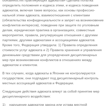
обязанностях практикующих адво­катов» сделана попытка
определить положения и кодекса этики, и кодекса поведения
адвокатов, включая такие вопросы, как основы профессио­
нальной этики адвоката, взаимоотношения с кли­ентами
(обязательства конфиденциальности и запрет на возникновение
конфликтов интересов), поведение при защите по уголовным
делам, юри­дическая практика в организациях, совместные
мероприятия, правила, регулирующие отноше­ния с другими
партиями, другими адвокатами и ассоциациями адвокатов.
Кроме того, Федерация утвердила: 1) Правила определения
стоимости ус­луг адвоката и 2) Правила хранения и управления
денежными средствами для упорядочения дис­циплинарных
мер при возникновении конфлик­тов в отношениях между
адвокатом и клиентом.
В тех случаях, когда адвокаты в Японии не контролируются
государством, они подпадают под дисциплинарный контроль
местных ассоци­аций адвокатов и Федерации.
Следующие действия адвоката влекут за со­бой принятие мер
дисциплинарного воздействия:
1) нарушение адвокатом закона или устава мест­ной