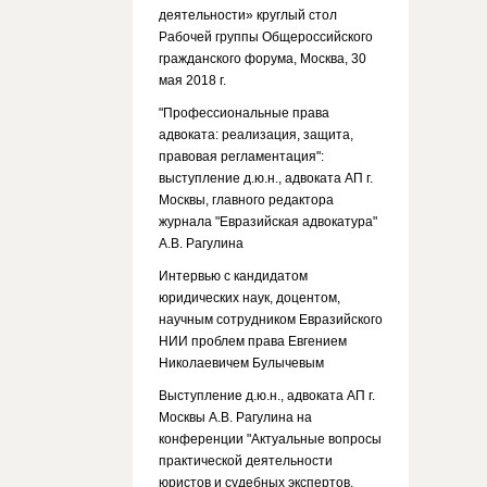
деятельности» круглый стол
Рабочей группы Общероссийского
гражданского форума, Москва, 30
мая 2018 г.
"Профессиональные права
адвоката: реализация, защита,
правовая регламентация":
выступление д.ю.н., адвоката АП г.
Москвы, главного редактора
журнала "Евразийская адвокатура"
А.В. Рагулина
Интервью с кандидатом
юридических наук, доцентом,
научным сотрудником Евразийского
НИИ проблем права Евгением
Николаевичем Булычевым
Выступление д.ю.н., адвоката АП г.
Москвы А.В. Рагулина на
конференции "Актуальные вопросы
практической деятельности
юристов и судебных экспертов.