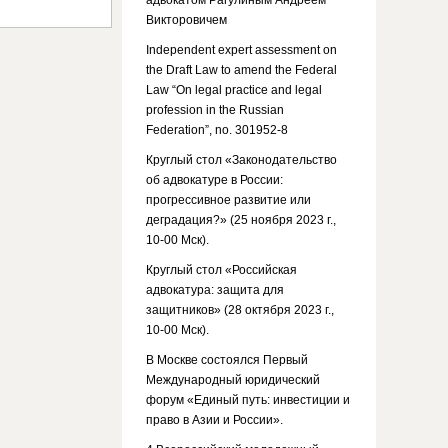
адвокатом Рагулиным Андреем
Викторовичем
Independent expert assessment on
the Draft Law to amend the Federal
Law “On legal practice and legal
profession in the Russian
Federation”, no. 301952-8
Круглый стол «Законодательство
об адвокатуре в России:
прогрессивное развитие или
деградация?» (25 ноября 2023 г.,
10-00 Мск).
Круглый стол «Российская
адвокатура: защита для
защитников» (28 октября 2023 г.,
10-00 Мск).
В Москве состоялся Первый
Международный юридический
форум «Единый путь: инвестиции и
право в Азии и России».