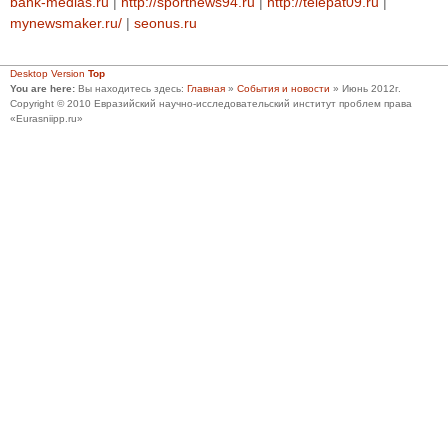
bank-medias.ru
|
http://sportnews94.ru
|
http://telepat09.ru
|
mynewsmaker.ru/
|
seonus.ru
Desktop Version
Top
You are here:
Вы находитесь здесь:
Главная
»
События и новости
»
Июнь 2012г.
Copyright © 2010 Евразийский научно-исследовательский институт проблем права
«Eurasniipp.ru»