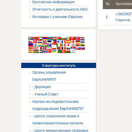
Контактная информация
№
Заголово
Отчетность о деятельности НКО
«ЭКОЛОГ
Интервью с учеными Евразии
1
Саратов, 
Структура
института
Органы управления
ЕврАзНИИПП
- Дирекция
- Ученый Совет
Научно-исследовательские
подразделения ЕврАзНИИПП
- Центр социологии права и
правоохранительных органов
- Центр международно-правовых