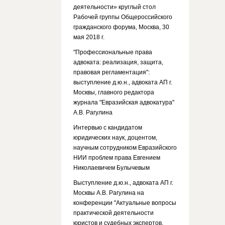
деятельности» круглый стол
Рабочей группы Общероссийского
гражданского форума, Москва, 30
мая 2018 г.
"Профессиональные права
адвоката: реализация, защита,
правовая регламентация":
выступление д.ю.н., адвоката АП г.
Москвы, главного редактора
журнала "Евразийская адвокатура"
А.В. Рагулина
Интервью с кандидатом
юридических наук, доцентом,
научным сотрудником Евразийского
НИИ проблем права Евгением
Николаевичем Булычевым
Выступление д.ю.н., адвоката АП г.
Москвы А.В. Рагулина на
конференции "Актуальные вопросы
практической деятельности
юристов и судебных экспертов.