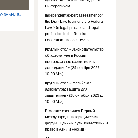
адвокатом Рагулиным Андреем
Викторовичем
ГО ЗНАНИЯ»
Independent expert assessment on
the Draft Law to amend the Federal
Law “On legal practice and legal
profession in the Russian
Federation”, no. 301952-8
Круглый стол «Законодательство
об адвокатуре в России:
прогрессивное развитие или
деградация?» (25 ноября 2023 г.,
10-00 Мск).
Круглый стол «Российская
адвокатура: защита для
защитников» (28 октября 2023 г.,
10-00 Мск).
В Москве состоялся Первый
Международный юридический
форум «Единый путь: инвестиции и
право в Азии и России».