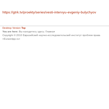
https://gtrk.tv/proekty/series/vesti-intervyu-evgeniy-bulychyov
Desktop Version
Top
You are here:
Вы находитесь здесь:
Главная
Copyright © 2010 Евразийский научно-исследовательский институт проблем права
«Eurasniipp.ru»