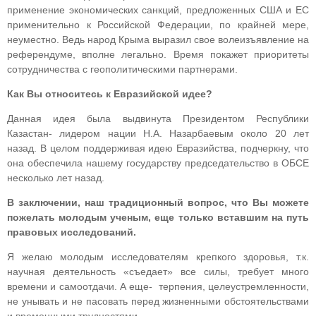
применение экономических санкций, предложенных США и ЕС
применительно к Российской Федерации, по крайней мере,
неуместно. Ведь народ Крыма выразил свое волеизъявление на
референдуме, вполне легально. Время покажет приоритеты
сотрудничества с геополитическими партнерами.
Как Вы относитесь к Евразийской идее?
Данная идея была выдвинута Президентом Республики
Казастан- лидером нации Н.А. Назарбаевым около 20 лет
назад. В целом поддерживая идею Евразийства, подчеркну, что
она обеспечила нашему государству председательство в ОБСЕ
несколько лет назад.
В заключении, наш традиционный вопрос, что Вы можете
пожелать молодым ученым, еще только вставшим на путь
правовых исследований.
Я желаю молодым исследователям крепкого здоровья, т.к.
научная деятельность «съедает» все силы, требует много
времени и самоотдачи. А еще- терпения, целеустремленности,
не унывать и не пасовать перед жизненными обстоятельствами