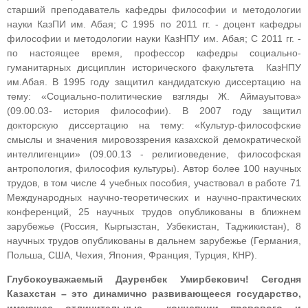
старший преподаватель кафедры философии и методологии
науки КазПИ им. Абая; С 1995 по 2011 гг. - доцент кафедры
философии и методологии науки КазНПУ им. Абая; С 2011 гг. -
по настоящее время, профессор кафедры социально-
гуманитарных дисциплин исторического факультета КазНПУ
им.Абая. В 1995 году защитил кандидатскую диссертацию на
тему: «Социально-политические взгляды Ж. Аймауытова»
(09.00.03- история философии). В 2007 году защитил
докторскую диссертацию на тему: «Культур-философские
смыслы и значения мировоззрения казахской демократической
интеллигенции» (09.00.13 - религиоведение, философская
антропология, философия культуры). Автор более 100 научных
трудов, в том числе 4 учебных пособия, участвовал в работе 71
Международных научно-теоретических и научно-практических
конференций, 25 научных трудов опубликованы в ближнем
зарубежье (Россия, Кыргызстан, Узбекистан, Таджикистан), 8
научных трудов опубликованы в дальнем зарубежье (Германия,
Польша, США, Чехия, Япония, Франция, Турция, КНР).
Глубокоуважаемый Дауренбек Умирбекович! Сегодня
Казахстан – это динамично развивающееся государство,