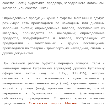
собственность) буфетчика, продавца, заведующего магазином,
киоскера (или собственника).
Оприходование продукции кухни в буфеты, магазины и другую
розничную сеть производится по накладным или дневным
заборным листам; оприходование товаров, поступающих из
кладовых, производится по накладным; оприходование
продуктов, полуфабрикатов и товаров, поступающих от
предприятий - заготовочных и других поставщиков,
производится по товарно - транспортным накладным, счетам и
другим документам.
При сменной работе буфетов передачу товаров, тары и
инвентаря одним буфетчиком (бригадой) другому буфетчику
оформляют актом (код по ОКУД 0903115), который
составляется в трех экземплярах - один остается у
материально ответственного лица (лиц), сдающего ценности,
второй - у лица (лиц), принимающего ценности, третий
передается в бухгалтерию с отчетом (руководителю,
собственнику) предприятия. С давних времен известны
традиционные
Осетинские пироги Москва
. Такие пироги