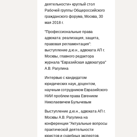
деятельности» круглый стол
Рабочей группы Общероссийского
гражданского форума, Москва, 30
мая 2018 г.
"Профессиональные права
адвоката: реализация, защита,
правовая регламентация":
выступление д.ю.н., адвоката АП г.
Москвы, главного редактора
журнала "Евразийская адвокатура"
А.В. Рагулина
Интервью с кандидатом
юридических наук, доцентом,
научным сотрудником Евразийского
НИИ проблем права Евгением
Николаевичем Булычевым
Выступление д.ю.н., адвоката АП г.
Москвы А.В. Рагулина на
конференции "Актуальные вопросы
практической деятельности
юристов и судебных экспертов.