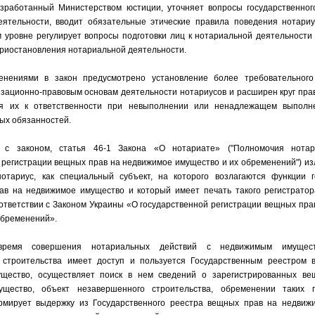
азработанный Министерством юстиции, уточняет вопросы государственног
еятельности, вводит обязательные этические правила поведения нотариу
 уровне регулирует вопросы подготовки лиц к нотариальной деятельности 
риостановления нотариальной деятельности.
нениями в закон предусмотрено установление более требовательного
изационно-правовым основам деятельности нотариусов и расширен круг пра
ия их к ответственности при невыполнении или ненадлежащем выполн
ых обязанностей.
и с законом, статья 46-1 Закона «О нотариате» ("Полномочия нота
 регистрации вещных прав на недвижимое имущество и их обременений") из
нотариус, как специальный субъект, на которого возлагаются функции г
ав на недвижимое имущество и который имеет печать такого регистратор
ответствии с Законом Украины «О государственной регистрации вещных пра
обременений».
время совершения нотариальных действий с недвижимым имущест
 строительства имеет доступ и пользуется Государственным реестром
щество, осуществляет поиск в нем сведений о зарегистрированных ве
ущество, объект незавершенного строительства, обременении таких 
рмирует выдержку из Государственного реестра вещных прав на недвиж