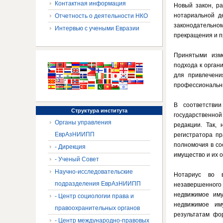
Контактная информация
Новый закон, р
нотариальной д
Отчетность о деятельности НКО
законодательном
Интервью с учеными Евразии
прекращения и п
Принятыми изме
подхода к орган
для привлечен
профессиональн
В соответстви
Структура
института
государственной
Органы управления
редакции. Так, 
ЕврАзНИИПП
регистратора пр
полномочия в со
- Дирекция
имущество и их 
- Ученый Совет
Научно-исследовательские
Нотариус во 
подразделения ЕврАзНИИПП
незавершенного
недвижимое иму
- Центр социологии права и
недвижимое им
правоохранительных органов
результатам фо
- Центр международно-правовых