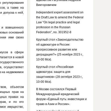
адвокатом Рагулиным Андреем
о регулирования
Викторовичем
сов, а также на
Independent expert assessment on
и допуска к ней,
the Draft Law to amend the Federal
Law “On legal practice and legal
profession in the Russian
 и взвешенного
Federation”, no. 301952-8
вовых оснований
ении ими своих
Круглый стол «Законодательство
об адвокатуре в России:
прогрессивное развитие или
риусов в сфере
деградация?» (25 ноября 2023 г.,
лагается в новой
10-00 Мск).
осударственного
Круглый стол «Российская
а, осуществляет
адвокатура: защита для
в на недвижимое
защитников» (28 октября 2023 г.,
10-00 Мск).
вом, объектом
В Москве состоялся Первый
 вещных прав на
Международный юридический
щных правах на
форум «Единый путь: инвестиции и
прав, и по его
право в Азии и России».
имое имущество,