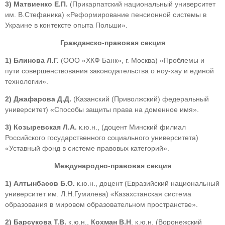
3)
Матвиенко Е.П.
(Прикарпатский национальный университет
им. В.Стефаника) «Реформирование пенсионной системы в
Украине в контексте опыта Польши».
Гражданско-правовая секция
1) Блинова Л.Г.
(ООО «ХКФ Банк», г. Москва) «Проблемы и
пути совершенствования законодательства о ноу-хау и единой
технологии».
2)
Джафарова Д.Д.
(Казанский (Приволжский) федеральный
университет) «Способы защиты права на доменное имя».
3)
Козыревская Л.А.
к.ю.н., (доцент Минский филиал
Российского государственного социального университета)
«Уставный фонд в системе правовых категорий».
Международно-правовая секция
1)
Алтынбасов Б.О.
к.ю.н., доцент (Евразийский национальный
университет им. Л.Н.Гумилева) «Казахстанская система
образования в мировом образовательном пространстве».
2)
Барсукова Т.В.
к.ю.н.,
Кохман В.Н
. к.ю.н. (Воронежский