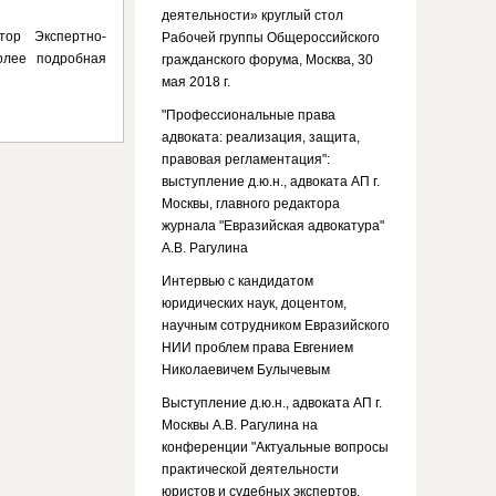
деятельности» круглый стол
тор Экспертно-
Рабочей группы Общероссийского
олее подробная
гражданского форума, Москва, 30
мая 2018 г.
"Профессиональные права
адвоката: реализация, защита,
правовая регламентация":
выступление д.ю.н., адвоката АП г.
Москвы, главного редактора
журнала "Евразийская адвокатура"
А.В. Рагулина
Интервью с кандидатом
юридических наук, доцентом,
научным сотрудником Евразийского
НИИ проблем права Евгением
Николаевичем Булычевым
Выступление д.ю.н., адвоката АП г.
Москвы А.В. Рагулина на
конференции "Актуальные вопросы
практической деятельности
юристов и судебных экспертов.