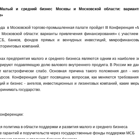
Малый и средний бизнес Москвы и Московской области: вариант
я»
года в Московской торгово-промышленная палате пройдет III Конференция 
 Московской области: варианты привлечения финансирования» с участием
СБ, банков, фондов прямых и венчурных инвестиций, микрофинансовы
кторинговых компаний.
нах предприятия малого и среднего бизнеса являются одним из наиболее з
ерируют подавляющую долю валового внутреннего продукта. В России же да
т катастрофически слабо. Основная причина такого положения дел - низ
урсов. Конференция будет посвящена вопросам, как меняются требования
ий и бизнес - ангелов, инвестиционных и лизинговых компаний, какие мер
ринимать государство.
конференции:
я политика в области поддержки и развития малого и среднего бизнеса
е гарантий и поручительств через государственные фонды поддержки МСБ