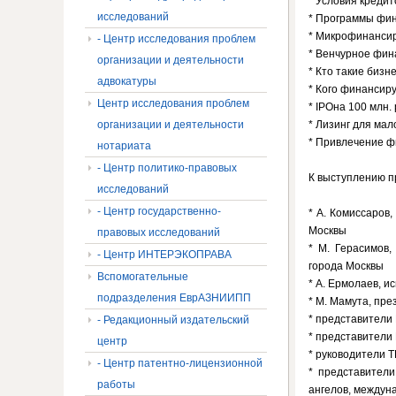
* Условия креди
исследований
* Программы фи
* Микрофинансир
- Центр исследования проблем
* Венчурное фин
организации и деятельности
* Кто такие бизн
адвокатуры
* Кого финансир
Центр исследования проблем
* IPOна 100 млн.
организации и деятельности
* Лизинг для мал
* Привлечение 
нотариата
- Центр политико-правовых
К выступлению 
исследований
- Центр государственно-
* А. Комиссаров
Москвы
правовых исследований
* М. Герасимов
- Центр ИНТЕРЭКОПРАВА
города Москвы
Вспомогательные
* А. Ермолаев, 
подразделения ЕврАЗНИИПП
* М. Мамута, пр
* представители
- Редакционный издательский
* представители
центр
* руководители 
- Центр патентно-лицензионной
* представители
работы
ангелов, междун