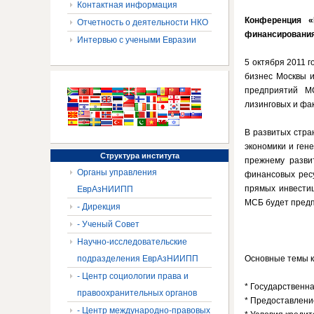
Контактная информация
Конференция «
Отчетность о деятельности НКО
финансировани
Интервью с учеными Евразии
5 октября 2011 
бизнес Москвы и
предприятий М
лизинговых и фа
В развитых стра
экономики и ген
Структура
института
прежнему разви
Органы управления
финансовых рес
прямых инвестиц
ЕврАзНИИПП
МСБ будет предп
- Дирекция
- Ученый Совет
Научно-исследовательские
подразделения ЕврАзНИИПП
Основные темы 
- Центр социологии права и
* Государственна
правоохранительных органов
* Предоставлени
- Центр международно-правовых