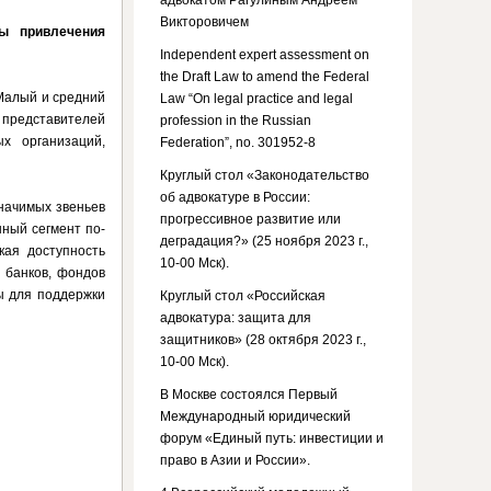
адвокатом Рагулиным Андреем
Викторовичем
ы привлечения
Independent expert assessment on
the Draft Law to amend the Federal
«Малый и средний
Law “On legal practice and legal
 представителей
profession in the Russian
х организаций,
Federation”, no. 301952-8
Круглый стол «Законодательство
об адвокатуре в России:
начимых звеньев
прогрессивное развитие или
нный сегмент по-
деградация?» (25 ноября 2023 г.,
кая доступность
10-00 Мск).
 банков, фондов
ы для поддержки
Круглый стол «Российская
адвокатура: защита для
защитников» (28 октября 2023 г.,
10-00 Мск).
В Москве состоялся Первый
Международный юридический
форум «Единый путь: инвестиции и
право в Азии и России».