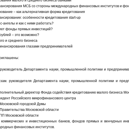
тования малого и среднего бизнеса банками
нансирования МСБ со стороны международных финансовых институтов и фо
ование – как альтернативная форма кредитования
ансирование: особенности кредитования start-up
ес-ангелы и как с ними работать?
уют фонды прямых инвестиций?
 рублей – это возможно?
ого и среднего бизнеса
финансирования глазами предпринимателей
приглашены:
, руководитель Департамента науки, промышленной политики и предпринима
, зам. руководителя Департамента науки, промышленной политики и пред
исполнительный директор Фонда содействия кредитованию малого бизнеса Мо
езидент Российского микрофинансового центра
 Московской городской Думы
 Правительства Московской области
ТПП Московской области
 коммерческих и инвестиционных банков, фондов прямых и венчурных инв
ародных финансовых институтов.