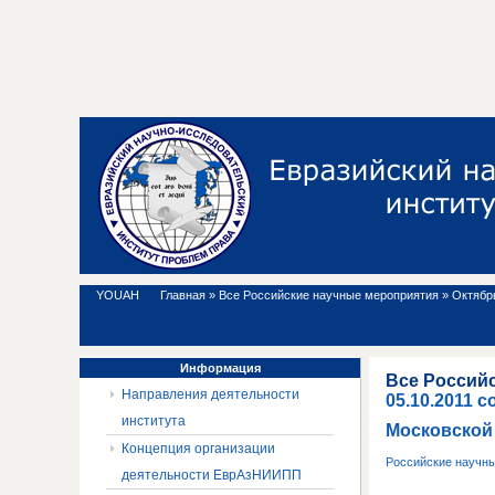
YOUAH
Главная
»
Все Российские научные мероприятия
»
Октябрь
Информация
Все Россий
Направления деятельности
05.10.2011 
института
Московской
Концепция организации
Российские научн
деятельности ЕврАзНИИПП