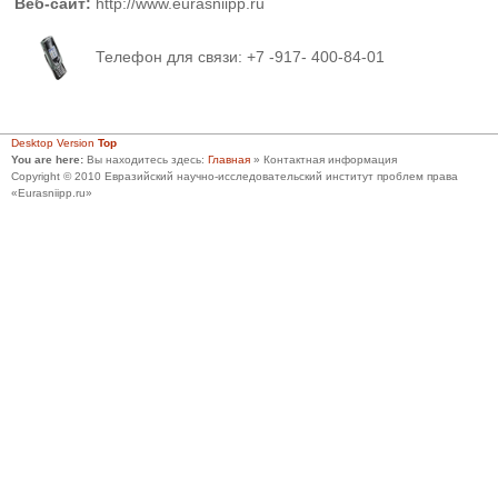
Веб-сайт:
http://www.eurasniipp.ru
Телефон для связи: +7 -917- 400-84-01
Desktop Version
Top
You are here:
Вы находитесь здесь:
Главная
»
Контактная информация
Copyright © 2010 Евразийский научно-исследовательский институт проблем права
«Eurasniipp.ru»