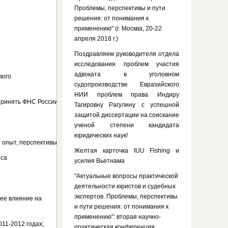
Проблемы, перспективы и пути
решения: от понимания к
применению" (г. Москва, 20-22
апреля 2018 г.)
Поздравляем руководителя отдела
исследования проблем участия
адвоката в уголовном
вого
судопроизводстве Евразийского
НИИ проблем права Индиру
принять ФНС России в
Тагировну Рагулину с успешной
защитой диссертации на соискание
ученой степени кандидата
юридических наук!
 опыт, перспективы;
Желтая карточка IUU Fishing и
еса
усилия Вьетнама
"Актуальные вопросы практической
деятельности юристов и судебных
экспертов. Проблемы, перспективы
 ее влияние на
и пути решения: от понимания к
применению": вторая научно-
011-2012 годах;
практическая конференция