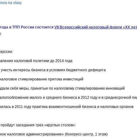
mora na vlasy
 года в ТПП России состоится
V
I
I Всероссийский налоговый форум «
XX
лет
»
куссии:
авления налоговой политики до 2014 года
я учесть интересы бизнеса в условиях бюджетного дефицита
ь налоговое стимулирование притока инвестиций
авдали себя меры, принятые по налоговому стимулированию инноваций
налогообложение малого и среднего бизнеса в 2012 году и в среднесрочной п
нилась в 2011 году практика взаимоотношений бизнеса и налоговых органов
 пройдут заседания трех «круглых столов»:
ое налоговое администрирование» (Конгресс-центр, 1 этаж)