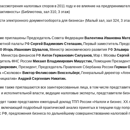
рассмотрения налоговых споров в 2011 году и ее влияние на предпринимател
ктивность» (Библиотека, зал 310, 3 этаж)
ти электронного документооборота для бизнеса» (Малый зал, зал 324, 3 эта
уме приглашены Председатель Совета Федерации
Валентина Ивановна Мат
четной палаты РФ
Сергей Вадимович Степашин,
Первый заместитель Предс
РФ
Игорь Иванович Шувалов,
Министр экономического развития РФ
Эльвира
.о. Министра финансов РФ
Антон Германович Силуанов,
Мэр г. Москвы
Сергей
дитель ФНС России
Михаил Владимирович Мишустин,
Помощник Президент
Дворкович
, Президент, Председатель Правления Сбербанка России
Герман О
а «Сколково»
Виктор Феликсович Вексельберг,
Генеральный директор «Аген
инициатив»
Андрей Сергеевич Никитин.
уме также приглашаются все заинтересованные лица, в том числе представит
 и исполнительной власти, ведущие налоговые эксперты, представители бизн
удет также представлен ежегодный доклад ТПП России «Налоги и бизнес. XX 
, включающий подробный практический анализ принятых в текущем году попр
с РФ, предложения бизнеса по дальнейшему совершенствованию налоговой п