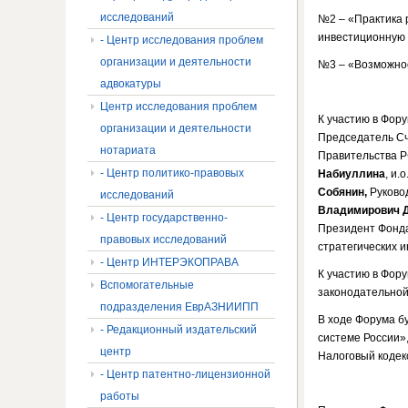
исследований
№2 – «Практика 
инвестиционную а
- Центр исследования проблем
организации и деятельности
№3 – «Возможнос
адвокатуры
Центр исследования проблем
К участию в Фор
организации и деятельности
Председатель С
нотариата
Правительства 
- Центр политико-правовых
Набиуллина
, и
Собянин,
Руково
исследований
Владимирович 
- Центр государственно-
Президент Фонд
правовых исследований
стратегических 
- Центр ИНТЕРЭКОПРАВА
К участию в Фор
Вспомогательные
законодательной
подразделения ЕврАЗНИИПП
В ходе Форума б
- Редакционный издательский
системе России»
центр
Налоговый кодек
- Центр патентно-лицензионной
работы