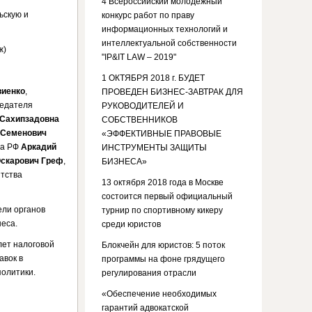
4 Всероссийский молодежный
ьскую и
конкурс работ по праву
информационных технологий и
интеллектуальной собственности
ж)
"IP&IT LAW – 2019"
1 ОКТЯБРЯ 2018 г. БУДЕТ
виенко
,
ПРОВЕДЕН БИЗНЕС-ЗАВТРАК ДЛЯ
едателя
РУКОВОДИТЕЛЕЙ И
 Сахипзадовна
СОБСТВЕННИКОВ
 Семенович
«ЭФФЕКТИВНЫЕ ПРАВОВЫЕ
а РФ
Аркадий
ИНСТРУМЕНТЫ ЗАЩИТЫ
скарович Греф
,
БИЗНЕСА»
тства
13 октября 2018 года в Москве
состоится первый официальный
ели органов
турнир по спортивному кикеру
еса.
среди юристов
лет налоговой
Блокчейн для юристов: 5 поток
авок в
программы на фоне грядущего
олитики.
регулирования отрасли
«Обеспечение необходимых
гарантий адвокатской