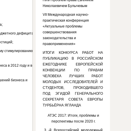
НИИ проблем права Евгением
Николаевичем Булычевым
VII Международная научно-
практическая конференция
а;
«Актуальные проблемы
совершенствования
бюджетного дефицита;
законодательства и
естиций;
правоприменения»
ому стимулированию
ИТОГИ КОНКУРСА РАБОТ НА
ПУБЛИКАЦИЮ В РОССИЙСКОМ
ЕЖЕГОДНИКЕ ЕВРОПЕЙСКОЙ
еса в 2012 году и в
КОНВЕНЦИИ ПО ПРАВАМ
ЧЕЛОВЕКА ЛУЧШИХ РАБОТ
ошений бизнеса и
МОЛОДЫХ ИССЛЕДОВАТЕЛЕЙ И
СТУДЕНТОВ, ПРОХОДИВШЕГО
ПОД ЭГИДОЙ ГЕНЕРАЛЬНОГО
СЕКРЕТАРЯ СОВЕТА ЕВРОПЫ
ТУРБЬЁРНА ЯГЛАНДА
АТЭС 2017: Итоги, проблемы и
перспективы после 2020 г.
3 -й Всероссийский молодежный