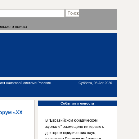
льского поиска
 лет налоговой системе России»
Суббота, 08 Авг 2026
События
и новости
форум «XX
В "Евразийском юридическом
журнале" размещено интервью с
доктором юридических наук,