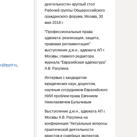
деятельности» круглый стол
Рабочей группы Общероссийского
гражданского форума, Москва, 30
мая 2018 г.
"Профессиональные права
адвоката: реализация, защита,
правовая регламентация":
выступление д.ю.н., адвоката АП г.
Москвы, главного редактора
журнала "Евразийская адвокатура"
v@tpprf.ru
,
А.В. Рагулина
Интервью с кандидатом
юридических наук, доцентом,
научным сотрудником Евразийского
НИИ проблем права Евгением
Николаевичем Булычевым
Выступление д.ю.н., адвоката АП г.
Москвы А.В. Рагулина на
конференции "Актуальные вопросы
практической деятельности
юристов и судебных экспертов.