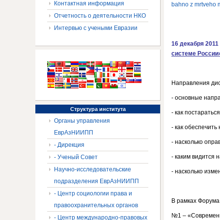
Контактная информация
bahno z mrtveho 
Отчетность о деятельности НКО
Интервью с учеными Евразии
16 декабря 2011
системе России
Направления дис
- основные напр
Структура
института
- как постаратьс
Органы управления
- как обеспечит
ЕврАзНИИПП
- насколько опр
- Дирекция
- каким видится 
- Ученый Совет
Научно-исследовательские
- насколько изме
подразделения ЕврАзНИИПП
- Центр социологии права и
В рамках Форума
правоохранительных органов
№1 – «Современн
- Центр международно-правовых