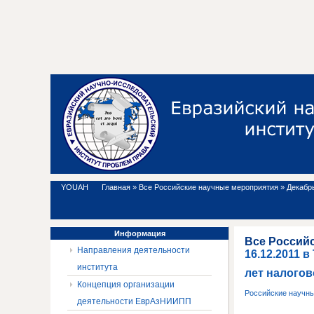
YOUAH
Главная
»
Все Российские научные мероприятия
»
Декабрь
Информация
Все Россий
Направления деятельности
16.12.2011 
института
лет налогов
Концепция организации
Российские научн
деятельности ЕврАзНИИПП