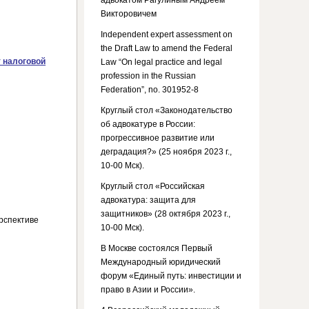
адвокатом Рагулиным Андреем
Викторовичем
Independent expert assessment on
the Draft Law to amend the Federal
 налоговой
Law “On legal practice and legal
profession in the Russian
Federation”, no. 301952-8
Круглый стол «Законодательство
об адвокатуре в России:
прогрессивное развитие или
деградация?» (25 ноября 2023 г.,
10-00 Мск).
Круглый стол «Российская
адвокатура: защита для
защитников» (28 октября 2023 г.,
ерспективе
10-00 Мск).
В Москве состоялся Первый
Международный юридический
форум «Единый путь: инвестиции и
право в Азии и России».