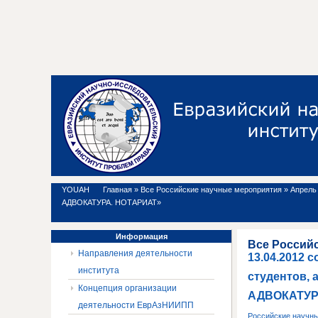
YOUAH
Главная
»
Все Российские научные мероприятия
»
Апрель 
АДВОКАТУРА. НОТАРИАТ»
Информация
Все Россий
Направления деятельности
13.04.2012 
института
студентов, 
Концепция организации
АДВОКАТУР
деятельности ЕврАзНИИПП
Российские научн