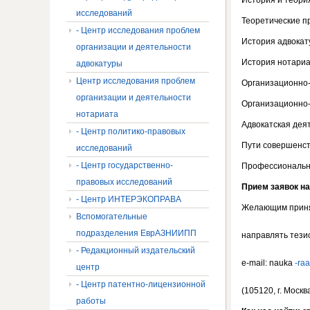
История и теория
исследований
Теоретические п
- Центр исследования проблем
История адвокат
организации и деятельности
История нотариа
адвокатуры
Центр исследования проблем
Организационно-
организации и деятельности
Организационно
нотариата
Адвокатская дея
- Центр политико-правовых
Пути совершенст
исследований
- Центр государственно-
Профессиональны
правовых исследований
Прием заявок на
- Центр ИНТЕРЭКОПРАВА
Желающим приня
Вспомогательные
подразделения ЕврАЗНИИПП
направлять тезис
- Редакционный издательский
е-mail: nauka
-ra
центр
- Центр патентно-лицензионной
(105120, г. Моск
работы