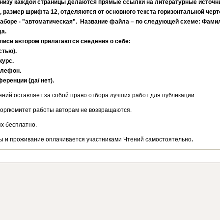
Внизу каждой страницы делаются прямые ссылки на литературные источни
, размер шрифта 12, отделяются от основного текста горизонтальной черт
аборе - "автоматическая". Название файла – по следующей схеме: Фами
а.
писи автором прилагаются сведения о себе:
стью).
курс.
елефон.
ференции (да/ нет).
ений оставляет за собой право отбора лучших работ для публикации.
оргкомитет работы авторам не возвращаются.
ях бесплатно.
ы и проживание оплачивается участниками Чтений самостоятельно
.