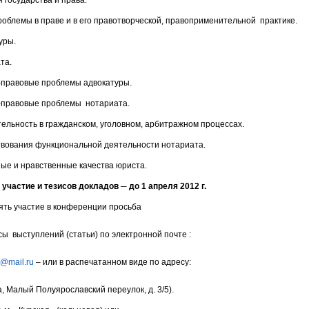
 государства и права.
роблемы в праве и в его правотворческой, правоприменительной практике.
уры.
та.
правовые проблемы адвокатуры.
-правовые проблемы нотариата.
тельность в гражданском, уголовном, арбитражном процессах.
вования функциональной деятельности нотариата.
е и нравственные качества юриста.
 участие и тезисов докладов ─ до 1 апреля 2012 г.
ть участие в конференции просьба
ы выступлений (статьи) по электронной почте :
a@mail.ru
– или в распечатанном виде по адресу:
ва, Малый Полуярославский переулок, д. 3/5).