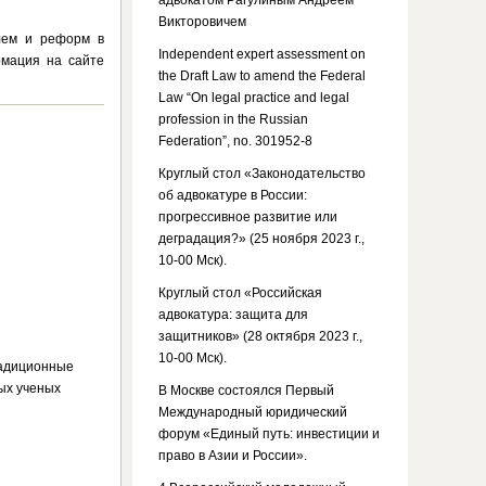
адвокатом Рагулиным Андреем
Викторовичем
лем и реформ в
Independent expert assessment on
рмация на сайте
the Draft Law to amend the Federal
Law “On legal practice and legal
profession in the Russian
Federation”, no. 301952-8
Круглый стол «Законодательство
об адвокатуре в России:
прогрессивное развитие или
деградация?» (25 ноября 2023 г.,
10-00 Мск).
Круглый стол «Российская
адвокатура: защита для
защитников» (28 октября 2023 г.,
10-00 Мск).
радиционные
ых ученых
В Москве состоялся Первый
Международный юридический
форум «Единый путь: инвестиции и
право в Азии и России».