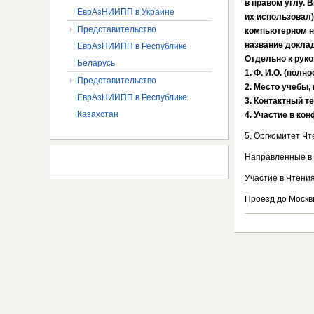
в правом углу. 
ЕврАзНИИПП в Украине
их использовал)
Представительство
компьютерном н
название доклад
ЕврАзНИИПП в Республике
Отдельно к руко
Беларусь
1. Ф. И.О. (полно
Представительство
2. Место учебы, 
ЕврАзНИИПП в Республике
3. Контактный т
Казахстан
4. Участие в кон
5. Оргкомитет Чт
Направленные в 
Участие в Чтени
Проезд до Москв