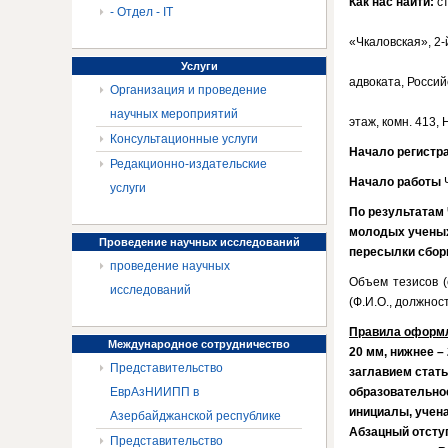
Как нас найти:
ст
- Отдел - IT
«Чкаловская», 2
Услуги
адвоката, Россий
Организация и проведение
научных мероприятий
этаж, комн. 413,
Консультационные услуги
Начало регистр
Редакционно-издательские
Начало работы
Ч
услуги
По результатам 
молодых ученых
Проведение
научных исследований
пересылки сбор
проведение научных
Объем тезисов 
исследований
(Ф.И.О., должнос
Правила оформ
Международное
сотрудничество
20 мм, нижнее – 
Представительство
заглавием стать
ЕврАзНИИПП в
образовательное
инициалы,
учена
Азербайджанской республике
Абзацный отступ
Представительство