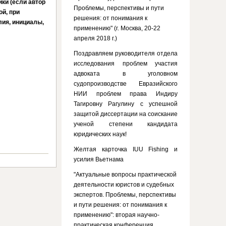
ки (если автор
Проблемы, перспективы и пути
ой, при
решения: от понимания к
лия, инициалы,
применению" (г. Москва, 20-22
апреля 2018 г.)
Поздравляем руководителя отдела
исследования проблем участия
адвоката в уголовном
судопроизводстве Евразийского
НИИ проблем права Индиру
Тагировну Рагулину с успешной
защитой диссертации на соискание
ученой степени кандидата
юридических наук!
Желтая карточка IUU Fishing и
усилия Вьетнама
"Актуальные вопросы практической
деятельности юристов и судебных
экспертов. Проблемы, перспективы
и пути решения: от понимания к
применению": вторая научно-
практическая конференция