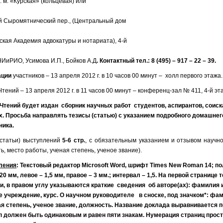
. м. «Курская» (кольцевая) или
-й Сыромятнический пер., (Центральный дом
ская Академия адвокатуры и нотариата), 4-й
 НИиРИО, Усимова И.П., Бойков А.Д
. Контактный тел.: 8 (495) – 917 – 22 – 39.
ации
участников – 13 апреля 2012 г. в 10 часов 00 минут – холл первого этажа.
тений – 13 апреля 2012 г. в 11 часов 00 минут – конференц-зал № 411, 4-й эт
Чтений будет издан сборник научных работ студентов, аспирантов, соиск
. Просьба направлять тезисы (статью) с указанием подробного домашнег
ника.
(статьи) выступлений
5-6 стр.
, с обязательным указанием и отзывом научно
ть, место работы, ученая степень, ученое звание).
ления
: Текстовый редактор Microsoft Word, шрифт Times New Roman 14; по
20 мм, левое – 1,5 мм, правое – 3 мм.; интервал – 1,5. На первой странице 
и, в правом углу указываются краткие сведения об авторе(ах): фамилия 
 учреждение, курс. О научном руководителе в сноске, под значком*: фа
я степень, ученое звание, должность. Название доклада выравнивается п
 должен быть одинаковым и равен пяти знакам. Нумерация страниц прост