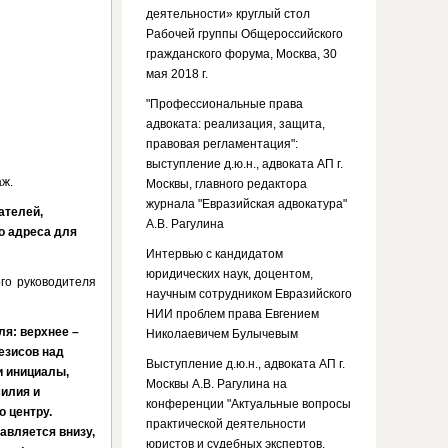
деятельности» круглый стол
Рабочей группы Общероссийского
гражданского форума, Москва, 30
мая 2018 г.
"Профессиональные права
адвоката: реализация, защита,
правовая регламентация":
выступление д.ю.н., адвоката АП г.
аж.
Москвы, главного редактора
журнала "Евразийская адвокатура"
ателей,
А.В. Рагулина
о адреса для
Интервью с кандидатом
юридических наук, доцентом,
го руководителя
научным сотрудником Евразийского
НИИ проблем права Евгением
ля: верхнее –
Николаевичем Булычевым
тезисов над
Выступление д.ю.н., адвоката АП г.
и инициалы,
Москвы А.В. Рагулина на
милия и
конференции "Актуальные вопросы
о центру.
практической деятельности
авляется внизу,
юристов и судебных экспертов.