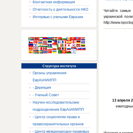
Контактная информация
Отчетность о деятельности НКО
Читайте самые 
украинской поли
Интервью с учеными Евразии
http://www.npocto
Структура
института
Органы управления
ЕврАзНИИПП
- Дирекция
- Ученый Совет
13 апреля 
Научно-исследовательские
ежегодные
подразделения ЕврАзНИИПП
- Центр социологии права и
правоохранительных органов
- Центр международно-правовых