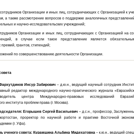
 сотрудников Организации и иных лиц, сотрудничающих с Организацией к у
ам, а также рассмотрение вопросов о поддержке аналогичных представлени
тельных и научно-исследовательских учреждений;
трудников Организации и иных лиц, сотрудничающих с Организацией на со
пендий, в случае если такое представление является обязательн
 премий, грантов, стипендий;
ложений по совершенствованию деятельности Организации.
совета
Фархутдинов Инсур Забирович
– д.ю.н., ведущий научный сотрудник Инсти
авный редактор международного научно-практического журнала «Евразийс
оводитель центра Международно-правовых исследований Евразий
го института проблем права (г. Москва).
едседателя:
Егорышев Сергей Васильевич
– д.с.н., профессор, Заслуженн
кортостан, проректор по научной работе и практике Восточной эконом
демии (г. Уфа).
рь ученого совета: Курамшина Альбина Мидехатовна
– к.ю.н.,
ведущий спец