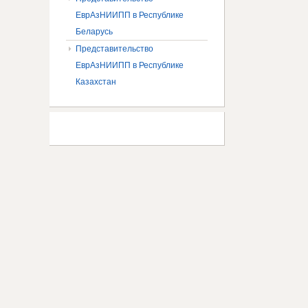
ЕврАзНИИПП в Республике
Беларусь
Представительство
ЕврАзНИИПП в Республике
Казахстан