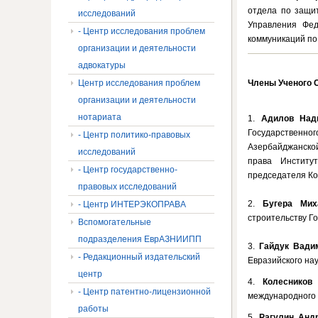
отдела по защи
исследований
Управления Фед
- Центр исследования проблем
коммуникаций по 
организации и деятельности
адвокатуры
Центр исследования проблем
Члены Ученого 
организации и деятельности
нотариата
1.
Адилов Над
Государственн
- Центр политико-правовых
Азербайджанско
исследований
права Институ
- Центр государственно-
председателя Ко
правовых исследований
2.
Бугера Миха
- Центр ИНТЕРЭКОПРАВА
строительству Го
Вспомогательные
подразделения ЕврАЗНИИПП
3.
Гайдук Вади
- Редакционный издательский
Евразийского нау
центр
4.
Колесников 
- Центр патентно-лицензионной
международного 
работы
5.
Рагулин Анд