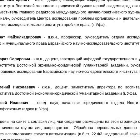
ститута Восточной экономико-юридической гуманитарной академии, адвока
меститель главного редактора международного научно-практического журна
нал», руководитель Центра исследования проблем организации и деятельн
чно-исследовательского института проблем права (г. Уфа).
рат Файзелкадирович
- д.ю.н., профессор, руководитель отдела иссле
о и муниципального права Евразийского научно-исследовательского институ
арат Селирович
- к.ю.н., доцент, заведующий кафедрой государственного и 
нститута Восточной экономико-юридической гуманитарной академии, руко
правовых исследований Евразийского научно-исследовательского института п
гений Николаевич
- к.ю.н., доцент, заместитель директора по воспит
ститута Восточной экономико-юридической гуманитарной академии (г. Уфа).
сей Иванович
– к.пед. наук, начальник юридического отдела Инсти
офсоюзных кадров (г. Уфа)
ены на сайте с согласия лиц, чьи сведения размещены на этой странице с
аниченным кругом лиц запрещается. Обработка персональных данных 
ез использования средств автоматизации (п.8 ст. 22 ФЗ Федеральный закон