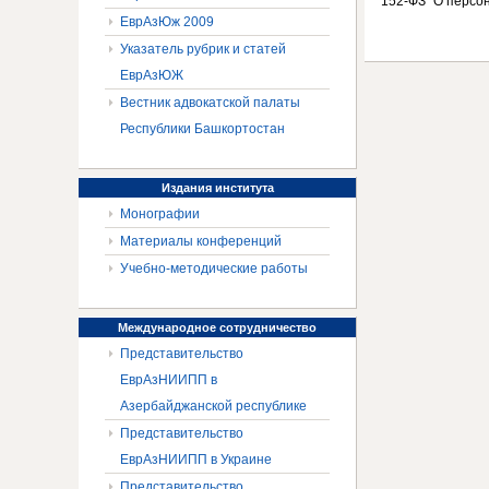
152-ФЗ "О персо
ЕврАзЮж 2009
Указатель рубрик и статей
ЕврАзЮЖ
Вестник адвокатской палаты
Республики Башкортостан
Издания
института
Монографии
Материалы конференций
Учебно-методические работы
Международное
сотрудничество
Представительство
ЕврАзНИИПП в
Азербайджанской республике
Представительство
ЕврАзНИИПП в Украине
Представительство