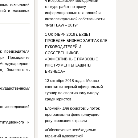
4 Всероссийский молодежный
нных технологий
конкурс работ по праву
гий и массовых
информационных технологий и
интеллектуальной собственности
"IP&IT LAW – 2019"
1 ОКТЯБРЯ 2018 г. БУДЕТ
ПРОВЕДЕН БИЗНЕС-ЗАВТРАК ДЛЯ
РУКОВОДИТЕЛЕЙ И
к председателя
СОБСТВЕННИКОВ
при Президенте
«ЭФФЕКТИВНЫЕ ПРАВОВЫЕ
 Mеждународного
ИНСТРУМЕНТЫ ЗАЩИТЫ
, Заместитель
БИЗНЕСА»
13 октября 2018 года в Москве
состоится первый официальный
сударственному
турнир по спортивному кикеру
среди юристов
вых исследований
Блокчейн для юристов: 5 поток
программы на фоне грядущего
регулирования отрасли
титуционного и
«Обеспечение необходимых
гарантий адвокатской
ва и адвокатуры