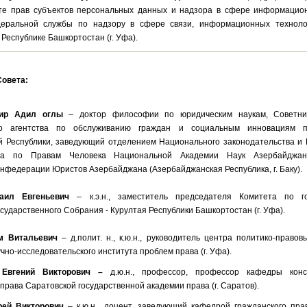
те прав субъектов персональных данных и надзора в сфере информацио
еральной службы по надзору в сфере связи, информационных техноло
Республике Башкортостан (г. Уфа).
Совета:
ир Адил оглы
– доктор философии по юридическим наукам, Cоветни
ого агентства по обслуживанию граждан и социальным инновациям 
й Республики, заведующий отделением Hационального законодательства и
та по Правам Человека Национальной Академии Наук Азербайджана
нфедерации Юристов Азербайджана (Азербайджанская Республика, г. Баку).
ил Евгеньевич
– к.э.н., заместитель председателя Комитета по го
сударственного Собрания - Курултая Республики Башкортостан (г. Уфа).
м Витальевич
– д.полит. н., к.ю.н., руководитель центра политико-право
чно-исследовательского института проблем права (г. Уфа).
Евгений Викторович –
д.ю.н., профессор,
профессор кафедры конс
права Саратовской государственной академии права (г. Саратов).
рей Викторович
– к.ю.н., доцент, заведующий кафедрой гражданского пра