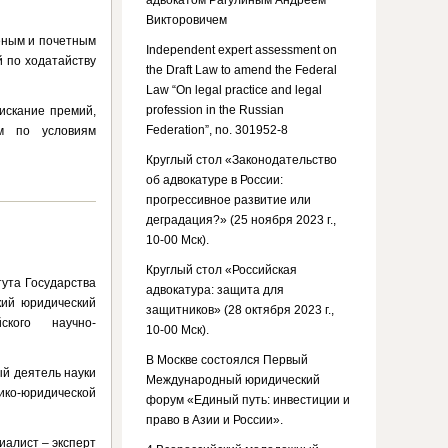
адвокатом Рагулиным Андреем
Викторовичем
ченым и почетным
Independent expert assessment on
й по ходатайству
the Draft Law to amend the Federal
Law “On legal practice and legal
profession in the Russian
искание премий,
Federation”, no. 301952-8
ым по условиям
Круглый стол «Законодательство
об адвокатуре в России:
прогрессивное развитие или
деградация?» (25 ноября 2023 г.,
10-00 Мск).
Круглый стол «Российская
тута Государства
адвокатура: защита для
кий юридический
защитников» (28 октября 2023 г.,
ского научно-
10-00 Мск).
В Москве состоялся Первый
ый деятель науки
Международный юридический
ико-юридической
форум «Единый путь: инвестиции и
право в Азии и России».
иалист – эксперт