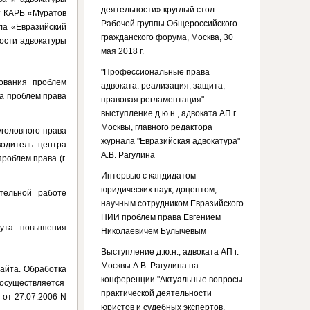
деятельности» круглый стол
т КАРБ «Муратов
Рабочей группы Общероссийского
ла «Евразийский
гражданского форума, Москва, 30
ости адвокатуры
мая 2018 г.
"Профессиональные права
дования проблем
адвоката: реализация, защита,
та проблем права
правовая регламентация":
выступление д.ю.н., адвоката АП г.
Москвы, главного редактора
уголовного права
журнала "Евразийская адвокатура"
водитель центра
А.В. Рагулина
роблем права (г.
Интервью с кандидатом
юридических наук, доцентом,
ательной работе
научным сотрудником Евразийского
НИИ проблем права Евгением
тута повышения
Николаевичем Булычевым
Выступление д.ю.н., адвоката АП г.
Москвы А.В. Рагулина на
айта. Обработка
конференции "Актуальные вопросы
осуществляется
практической деятельности
 от 27.07.2006 N
юристов и судебных экспертов.