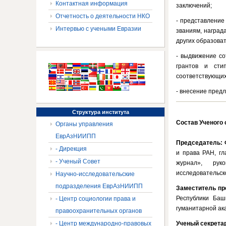
Контактная информация
заключений;
Отчетность о деятельности НКО
- представление
Интервью с учеными Евразии
званиям, наград
других образова
- выдвижение со
грантов и сти
соответствующих
- внесение пред
Структура
института
Состав Ученого 
Органы управления
ЕврАзНИИПП
Председатель:
- Дирекция
и права РАН, гл
- Ученый Совет
журнал», рук
исследовательско
Научно-исследовательские
подразделения ЕврАзНИИПП
Заместитель пр
Республики Баш
- Центр социологии права и
гуманитарной ака
правоохранительных органов
- Центр международно-правовых
Ученый секрета