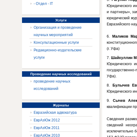
- Отдел - IT
Юридического ин
и партнеры», за
юридический жур
Услуги
Евразийского нау
Организация и проведение
научных мероприятий
6.
Маликов Ма
Консультационные услуги
конституционног
(г. Уфа)
Редакционно-издательские
услуги
7.
Шайхуллин М
Юридического и
государственно-
Проведение
научных исследований
Уфа).
проведение научных
8.
Булычев Ев
исследований
Юридического ин
9.
Сычев Алек
Журналы
квалификации пр
Евразийская адвокатура
Сведения размещ
ЕврАзЮж 2012
сведений неогр
ЕврАзЮж 2011
исключительно б
ЕврАзЮж 2010