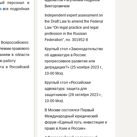
адвокатом Рагулиным Андреем
ный персонал и
Викторовичем
в
вся подробная
Independent expert assessment on
the Draft Law to amend the Federal
Law “On legal practice and legal
profession in the Russian
Federation”, no. 301952-8
Всероссийского
блемам правового
Круглый стол «Законодательство
аниям в области
об адвокатуре в России:
ую работу
прогрессивное развитие или
та в Российской
деградация?» (25 ноября 2023 г.,
10-00 Мск).
Круглый стол «Российская
адвокатура: защита для
защитников» (28 октября 2023 г.,
10-00 Мск).
В Москве состоялся Первый
Международный юридический
форум «Единый путь: инвестиции и
право в Азии и России».