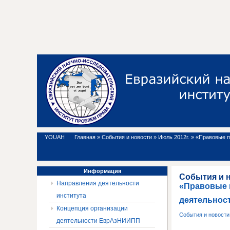
YOUAH
Главная
»
События и новости
»
Июль 2012г.
»
«Правовые п
Информация
События и 
Направления деятельности
«Правовые 
института
деятельност
Концепция организации
События и новост
деятельности ЕврАзНИИПП