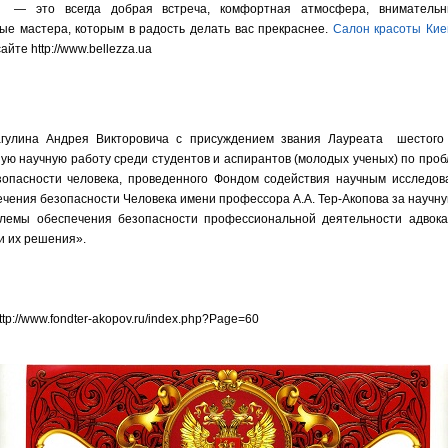
 — это всегда добрая встреча, комфортная атмосфера, вниматель
е мастера, которым в радость делать вас прекраснее.
Cалон красоты Кие
йте http://www.bellezza.ua
гулина Андрея Викторовича с присуждением звания Лауреата шестого 
шую научную работу среди студентов и аспирантов (молодых ученых) по про
зопасности человека, проведенного Фондом содействия научным исследов
ечения безопасности Человека имени профессора А.А. Тер-Акопова за научн
лемы обеспечения безопасности профессиональной деятельности адвока
и их решения».
ttp://www.fondter-akopov.ru/index.php?Page=60