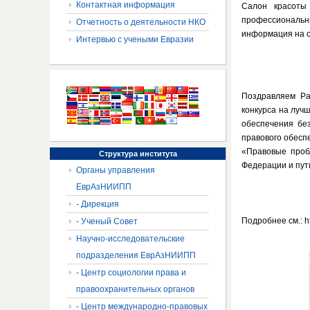
Контактная информация
Салон красоты
профессиональны
Отчетность о деятельности НКО
информация на са
Интервью с учеными Евразии
Поздравляем Ра
конкурса на луч
обеспечения бе
правового обесп
«Правовые проб
Структура
института
Федерации и пут
Органы управления
ЕврАзНИИПП
- Дирекция
Подробнее см.: h
- Ученый Совет
Научно-исследовательские
подразделения ЕврАзНИИПП
- Центр социологии права и
правоохранительных органов
- Центр международно-правовых