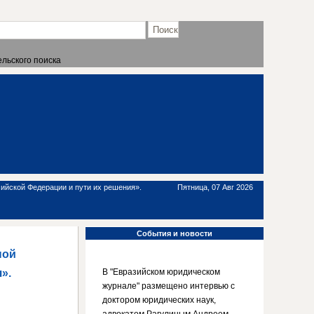
льского поиска
ийской Федерации и пути их решения».
Пятница, 07 Авг 2026
События
и новости
ной
».
В "Евразийском юридическом
журнале" размещено интервью с
доктором юридических наук,