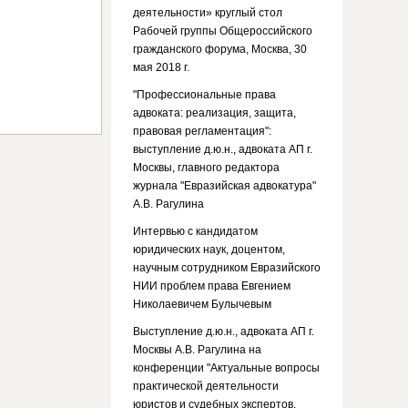
деятельности» круглый стол
Рабочей группы Общероссийского
гражданского форума, Москва, 30
мая 2018 г.
"Профессиональные права
адвоката: реализация, защита,
правовая регламентация":
выступление д.ю.н., адвоката АП г.
Москвы, главного редактора
журнала "Евразийская адвокатура"
А.В. Рагулина
Интервью с кандидатом
юридических наук, доцентом,
научным сотрудником Евразийского
НИИ проблем права Евгением
Николаевичем Булычевым
Выступление д.ю.н., адвоката АП г.
Москвы А.В. Рагулина на
конференции "Актуальные вопросы
практической деятельности
юристов и судебных экспертов.