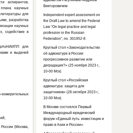
адвокатом Рагулиным Андреем
сти аспирантов,
Викторовичем
 плана научных
 литературы для
Independent expert assessment on
ыми, разработка
the Draft Law to amend the Federal
лизации научных
Law “On legal practice and legal
х, содействие в
profession in the Russian
Federation”, no. 301952-8
ЕврАзНИИПП для
Круглый стол «Законодательство
иками и выдачей
об адвокатуре в России:
прогрессивное развитие или
деградация?» (25 ноября 2023 г.,
10-00 Мск).
Круглый стол «Российская
адвокатура: защита для
защитников» (28 октября 2023 г.,
о-измерительных
10-00 Мск).
В Москве состоялся Первый
Международный юридический
ий;
форум «Единый путь: инвестиции и
право в Азии и России».
 России (Москва,