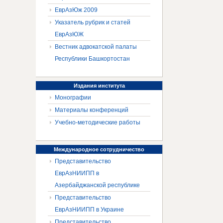
ЕврАзЮж 2009
Указатель рубрик и статей
ЕврАзЮЖ
Вестник адвокатской палаты
Республики Башкортостан
Издания
института
Монографии
Материалы конференций
Учебно-методические работы
Международное
сотрудничество
Представительство
ЕврАзНИИПП в
Азербайджанской республике
Представительство
ЕврАзНИИПП в Украине
Представительство