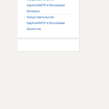
ЕврАзНИИПП в Республике
Беларусь
Представительство
ЕврАзНИИПП в Республике
Казахстан