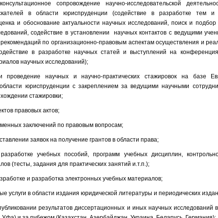
консультационное сопровождение научно-исследовательской деятельно
искателей в области юриспруденции (содействие в разработке тем и
ценка и обоснование актуальности научных исследований, поиск и подбор
едований, содействие в установлении научных контактов с ведущими учен
рекомендаций по организационно-правовым аспектам осуществления и реа
содействие в разработке научных статей и выступлений на конференция
риалов научных исследований);
 и проведение научных и научно-практических стажировок на базе 
 области юриспруденции с закреплением за ведущими научными сотрудн
охождении стажировки;
ектов правовых актов;
сьменных заключений по правовым вопросам;
оставлении заявок на получение грантов в области права;
 разработке учебных пособий, программ учебных дисциплин, контрольн
ов (тесты, задания для практических занятий и.т.п.);
разработке и разработка электронных учебных материалов;
ные услуги в области издания юридической литературы и периодических издан
опубликовании результатов диссертационных и иных научных исследований в
 Уфа) и за рубежом (Казахстан, Азербайджан, Украина, Беларусь, Германия);