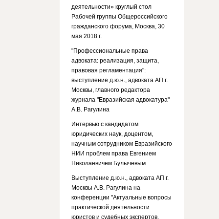
деятельности» круглый стол
Рабочей группы Общероссийского
гражданского форума, Москва, 30
мая 2018 г.
"Профессиональные права
адвоката: реализация, защита,
правовая регламентация":
выступление д.ю.н., адвоката АП г.
Москвы, главного редактора
журнала "Евразийская адвокатура"
А.В. Рагулина
Интервью с кандидатом
юридических наук, доцентом,
научным сотрудником Евразийского
НИИ проблем права Евгением
Николаевичем Булычевым
Выступление д.ю.н., адвоката АП г.
Москвы А.В. Рагулина на
конференции "Актуальные вопросы
практической деятельности
юристов и судебных экспертов.