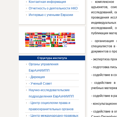
Контактная информация
- комплексное 
адъюнктов, со
Отчетность о деятельности НКО
исследований, о
Интервью с учеными Евразии
проведения иссл
индивидуальных 
исследований, 
публикации мате
- организация
специалистов в
документов о пр
Структура
института
- экспертиза про
Органы управления
- подготовка пи
ЕврАзНИИПП
- содействие в с
- Дирекция
- содействие в
- Ученый Совет
учебных материал
Научно-исследовательские
- содействие в 
подразделения ЕврАзНИИПП
- Центр социологии права и
- консультацион
правоохранительных органов
- содействие в 
- Центр международно-правовых
Санкт-Петербург,