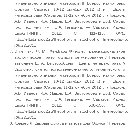
гуманитарного знания: материалы III Всерос. науч.-практ.
форума (Саратов, 10-12 октября 2012 г.) и I Школы
интерэкоправа (Саратов, 11-12 октября 2012 г.) / [редкол.
А.В. Иванов, И.А. Яшков, Е.А. Высторобец и др.]; Сарат.
гос. тех. ун-т им. Ю.А. Гагарина. — Саратов: Изд-во
ЕврАзНИИПП, 2012. С. 411-415.
URL
:
http://iel1st.narod2.ru/IIIecoForum_IstSchool_of_Interecolaw.p
(08.12.2012).
Этти Тэйс Ф. М., Хейфарц Фиерле. Транснациональное
экологическое право: область регулирования / Перевод
выполнен Е. А. Высторобцем ; Центр интерэкоправа //
Экология: синтез естественно-научного, технического и
гуманитарного знания: материалы III Всерос. науч.-практ.
форума (Саратов, 10-12 октября 2012 г.) и I Школы
интерэкоправа (Саратов, 11-12 октября 2012 г.) / [редкол.
А.В. Иванов, И.А. Яшков, Е.А. Высторобец и др.]; Сарат.
гос. тех. ун-т им. Ю.А. Гагарина. — Саратов: Изд-во
ЕврАзНИИПП, 2012. С. 538-556.
URL
:
http://iel1st.narod2.ru/IIIecoForum_IstSchool_of_Interecolaw.p
(08.12.2012).
Крамер Л. Вызовы Орхуса и вызовы для Орхуса / Перевод