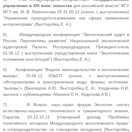
управление в XXI веке: повестка
дня российской власти” ФГУ
МГУ им. М. В. Ломоносова 29-31.05.12 (очное, с выступлением)
“Управление природопользованием как сфера применения
интерэкоправа” (Высторобец Е. А.);
5) Международная конференция “Экологический аудит в
России. Перспективы развития” Национальной экологической
аудиторской Палаты, Росприроднадзора, Президент-отель
01.06.12 с выступлением (представление книги “Экологические
положения конституций”) (Высторобец Е. А.);
6) Конференция “Водное законодательство и экологические
вызовы”, 15.06.12 ИЗиСП (очное, с выступлениями)
«Интерэкоправо и трансграничные воды: формы, источники,
“вызовы”» (Винокуров А.Ю.; Высторобец Е. А.; Хлуденёва Н.И;
заочное с публикациями: Абанина Е.Н., Кодолова А.В.);
7) III Всерос. науч.-практ. форум Экология: синтез
естественно-научного, технического и гуманитарного знания,
Саратов, 10-12.10.12 (пленарный доклад “Проблемы
понятийного аппарата Международного экологического права”
и сопредседательство на пленарном заседании) (Высторобец