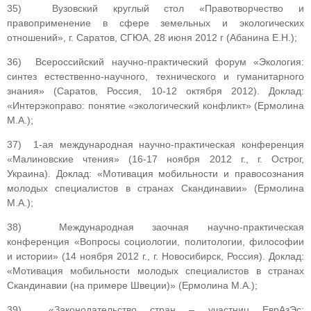
35) Вузовский круглый стол «Правотворчество и
правоприменение в сфере земельных и экологических
отношений», г. Саратов, СГЮА, 28 июня 2012 г (Абанина Е.Н.);
36) Всероссийский научно-практический форум «Экология:
синтез естественно-научного, технического и гуманитарного
знания» (Саратов, Россия, 10-12 октября 2012). Доклад:
«Интерэкоправо: понятие «экологический конфликт» (Ермолина
М.А.);
37) 1-ая международная научно-практическая конференция
«Малиновские чтения» (16-17 ноября 2012 г., г. Острог,
Украина). Доклад: «Мотивация мобильности и правосознания
молодых специалистов в странах Скандинавии» (Ермолина
М.А.);
38) Международная заочная научно-практическая
конференция «Вопросы социологии, политологии, философии
и истории» (14 ноября 2012 г., г. Новосибирск, Россия). Доклад:
«Мотивация мобильности молодых специалистов в странах
Скандинавии (на примере Швеции)» (Ермолина М.А.);
39) «Законодательство стран – участниц ЕврАзЭс: