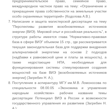
предпринимательское право, семейное право,
международное частное право на тему: «Ограничение и
прекращение права собственности на земельные участки
особо охраняемых территорий» (Кодолова А.В.).
Написание и защита магистерской диссертации на тему
"Перспективы развития возобновляемых источников
энергии (ВИЭ). Мировой опыт и российская реальность", в
структуре работы имеется глава "Нормативно-правовая
база в сфере ВИЭ" объемом 15 стр., где рассматривается
текущая законодательная база для поддержки внедрения
альтернативной энергетики на основе 2 подходов
(надбавки к равновесной цене и платы за мощность), а
также недостающие НПА, необходимые для
функционирования системы стимулирования создания
мощностей на базе ВИЭ [возобновляемых источников
энергии] (Загребин Н. А.);
Поступление в аспирантуру МГУ им.М.В. Ломоносова по
специальности 08.00.05 «Экономика и управление
народным хозяйством» рабочее название темы
диссертации Потенциал ВИЭ в России и возможности
государственного управления их развитием (Загребин Н.
А.);