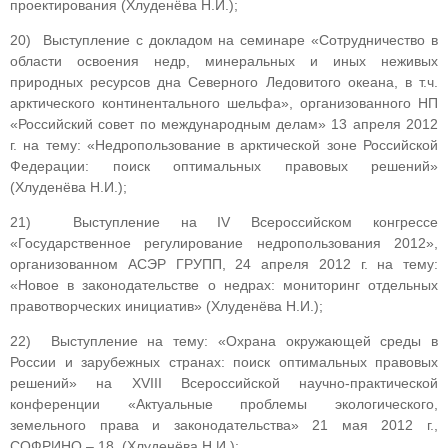
проектирования (Хлуденёва Н.И.);
20) Выступление с докладом на семинаре «Сотрудничество в
области освоения недр, минеральных и иных неживых
природных ресурсов дна Северного Ледовитого океана, в т.ч.
арктического континентального шельфа», организованного НП
«Российский совет по международным делам» 13 апреля 2012
г. на тему: «Недропользование в арктической зоне Российской
Федерации: поиск оптимальных правовых решений»
(Хлуденёва Н.И.);
21) Выступление на IV Всероссийском конгрессе
«Государственное регулирование недропользования 2012»,
организованном АСЭР ГРУПП, 24 апреля 2012 г. на тему:
«Новое в законодательстве о недрах: мониторинг отдельных
правотворческих инициатив» (Хлуденёва Н.И.);
22) Выступление на тему: «Охрана окружающей среды в
России и зарубежных странах: поиск оптимальных правовых
решений» на XVIII Всероссийской научно-практической
конференции «Актуальные проблемы экологического,
земельного права и законодательства» 21 мая 2012 г.,
СОФРИНО – 18, (Хлуденёва Н.И.);