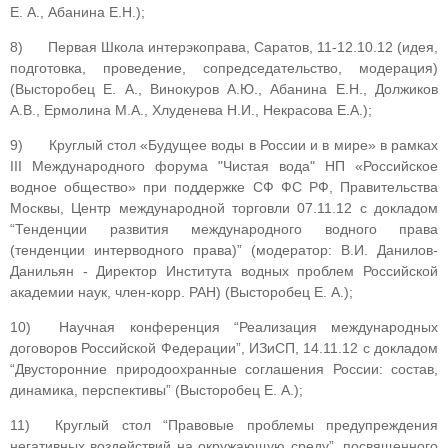
Е. А., Абанина Е.Н.);
8) Первая Школа интерэкоправа, Саратов, 11-12.10.12 (идея,
подготовка, проведение, сопредседательство, модерация)
(Высторобец Е. А., Винокуров А.Ю., Абанина Е.Н., Должиков
А.В., Ермолина М.А., Хлуденева Н.И., Некрасова Е.А.);
9) Круглый стол «Будущее воды в России и в мире» в рамках
III Международного форума "Чистая вода" НП «Российское
водное общество» при поддержке СФ ФС РФ, Правительства
Москвы, Центр международной торговли 07.11.12 с докладом
“Тенденции развития международного водного права
(тенденции интерводного права)” (модератор: В.И. Данилов-
Данильян - Директор Института водных проблем Российской
академии наук, член-корр. РАН) (Высторобец Е. А.);
10) Научная конференция “Реализация международных
договоров Российской Федерации”, ИЗиСП, 14.11.12 с докладом
“Двусторонние природоохранные соглашения России: состав,
динамика, перспективы” (Высторобец Е. А.);
11) Круглый стол “Правовые проблемы предупреждения
негативных воздействий на окружающую среду”, посвященного