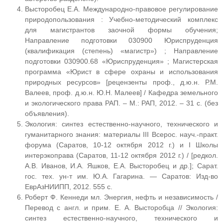
Высторобец Е.А. Международно-правовое регулирование
природопользования : Учебно-методический комплекс
для магистрантов заочной формы обучения;
Направление подготовки 030900 Юриспруденция
(квалификация (степень) «магистр») ; Направление
подготовки 030900.68 «Юриспруденция» ; Магистерская
программа «Юрист в сфере охраны и использования
природных ресурсов» [рецензенты проф., д.ю.н. Р.М.
Валеев, проф. д.ю.н. Ю.Н. Малеев] / Кафедра земельного
и экологического права РАП. – М.: РАП, 2012. – 31 с. (без
объявления).
Экология: синтез естественно-научного, технического и
гуманитарного знания: материалы III Всерос. науч.-практ.
форума (Саратов, 10-12 октября 2012 г.) и I Школы
интерэкоправа (Саратов, 11-12 октября 2012 г.) / [редкол.
А.В. Иванов, И.А. Яшков, Е.А. Высторобец и др.]; Сарат.
гос. тех. ун-т им. Ю.А. Гагарина. — Саратов: Изд-во
ЕврАзНИИПП, 2012. 555 с.
Роберт Ф. Кеннеди мл. Энергия, нефть и независимость /
Перевод с англ. и прим. Е. А. Высторобца // Экология:
синтез естественно-научного, технического и