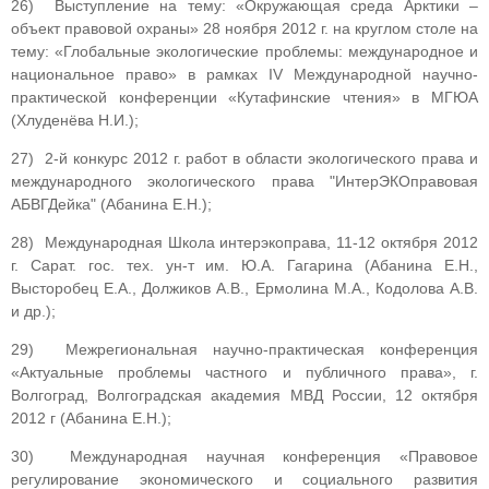
26) Выступление на тему: «Окружающая среда Арктики –
объект правовой охраны» 28 ноября 2012 г. на круглом столе на
тему: «Глобальные экологические проблемы: международное и
национальное право» в рамках IV Международной научно-
практической конференции «Кутафинские чтения» в МГЮА
(Хлуденёва Н.И.);
27) 2-й конкурс 2012 г. работ в области экологического права и
международного экологического права "ИнтерЭКОправовая
АБВГДейка" (Абанина Е.Н.);
28) Международная Школа интерэкоправа, 11-12 октября 2012
г. Сарат. гос. тех. ун-т им. Ю.А. Гагарина (Абанина Е.Н.,
Высторобец Е.А., Должиков А.В., Ермолина М.А., Кодолова А.В.
и др.);
29) Межрегиональная научно-практическая конференция
«Актуальные проблемы частного и публичного права», г.
Волгоград, Волгоградская академия МВД России, 12 октября
2012 г (Абанина Е.Н.);
30) Международная научная конференция «Правовое
регулирование экономического и социального развития