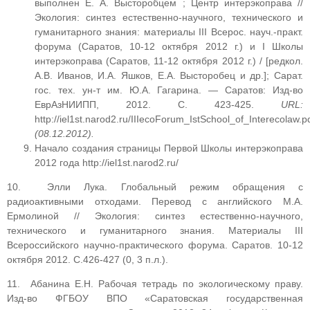
выполнен Е. А. Высторобцем ; Центр интерэкоправа //
Экология: синтез естественно-научного, технического и
гуманитарного знания: материалы III Всерос. науч.-практ.
форума (Саратов, 10-12 октября 2012 г.) и I Школы
интерэкоправа (Саратов, 11-12 октября 2012 г.) / [редкол.
А.В. Иванов, И.А. Яшков, Е.А. Высторобец и др.]; Сарат.
гос. тех. ун-т им. Ю.А. Гагарина. — Саратов: Изд-во
ЕврАзНИИПП, 2012. С. 423-425.
URL
:
http://iel1st.narod2.ru/IIIecoForum_IstSchool_of_Interecolaw.p
(08.12.2012).
Начало создания страницы Первой Школы интерэкоправа
2012 года http://iel1st.narod2.ru/
10. Элли Лука. Глобальный режим обращения с
радиоактивными отходами. Перевод с английского М.А.
Ермолиной // Экология: синтез естественно-научного,
технического и гуманитарного знания. Материалы III
Всероссийского научно-практического форума. Саратов. 10-12
октября 2012. С.426-427 (0, 3 п.л.).
11. Абанина Е.Н. Рабочая тетрадь по экологическому праву.
Изд-во ФГБОУ ВПО «Саратовская государственная