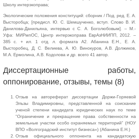
Школу интерэкоправа;
Экологические положения конституций: сборник / Под. ред. Е. А.
Высторобца; [предисл. Ю. С. Шемшученко, вступ. Слово В. И.
Данилова-Данильяна, интервью с С. А. Боголюбовым]. – М.-
Уфа: МИРмпОС, Центр интерэкоправа ЕврАзНИИПП, 2012. –
385 с. + ил. 1 отд. л. формата А2. Абанина Е.Н., Е. А.
Высторобец, Д. С. Велиева, А. Ю. Винокуров, А.В. Должиков,
М.А. Ермолина, А.В. Кодолова и др. всего 41 автор.
Диссертационные работы,
оппонирование, отзывы, темы (8)
Отзыв на автореферат диссертации Доржи-Горяевой
Эльзы Владимировны, представленной на соискание
ученой степени кандидата юридических наук по теме
“Ограничение и прекращение права собственности на
земельные участки особо охраняемых территорий” (НОУ
ВПО «Волгоградский институт бизнеса») (Абанина Е.Н.)
Отзыв официального оппонента на кандидатскую