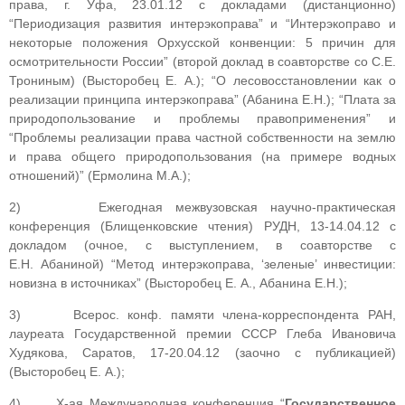
права, г. Уфа, 23.01.12 с докладами (дистанционно)
“Периодизация развития интерэкоправа” и “Интерэкоправо и
некоторые положения Орхусской конвенции: 5 причин для
осмотрительности России” (второй доклад в соавторстве со С.Е.
Трониным) (Высторобец Е. А.); “О лесовосстановлении как о
реализации принципа интерэкоправа” (Абанина Е.Н.); “Плата за
природопользование и проблемы правоприменения” и
“Проблемы реализации права частной собственности на землю
и права общего природопользования (на примере водных
отношений)” (Ермолина М.А.);
2) Ежегодная межвузовская научно-практическая
конференция (Блищенковские чтения) РУДН, 13-14.04.12 с
докладом (очное, с выступлением, в соавторстве с
Е.Н. Абаниной) “Метод интерэкоправа, ‘зеленые’ инвестиции:
новизна в источниках” (Высторобец Е. А., Абанина Е.Н.);
3) Всерос. конф. памяти члена-корреспондента РАН,
лауреата Государственной премии СССР Глеба Ивановича
Худякова, Саратов, 17-20.04.12 (заочно с публикацией)
(Высторобец Е. А.);
4) Х-ая Международная конференция “
Государственное