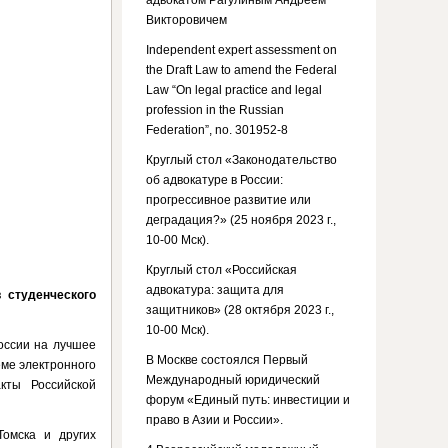
адвокатом Рагулиным Андреем
Викторовичем
Independent expert assessment on
the Draft Law to amend the Federal
Law “On legal practice and legal
profession in the Russian
Federation”, no. 301952-8
Круглый стол «Законодательство
об адвокатуре в России:
прогрессивное развитие или
деградация?» (25 ноября 2023 г.,
10-00 Мск).
Круглый стол «Российская
адвокатура: защита для
 студенческого
защитников» (28 октября 2023 г.,
10-00 Мск).
оссии на лучшее
В Москве состоялся Первый
еме электронного
Международный юридический
кты Российской
форум «Единый путь: инвестиции и
право в Азии и России».
Томска и других