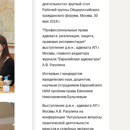
деятельности» круглый стол
Рабочей группы Общероссийского
гражданского форума, Москва, 30
мая 2018 г.
"Профессиональные права
адвоката: реализация, защита,
правовая регламентация":
выступление д.ю.н., адвоката АП г.
Москвы, главного редактора
журнала "Евразийская адвокатура"
А.В. Рагулина
Интервью с кандидатом
юридических наук, доцентом,
научным сотрудником Евразийского
НИИ проблем права Евгением
Николаевичем Булычевым
Выступление д.ю.н., адвоката АП г.
Москвы А.В. Рагулина на
конференции "Актуальные вопросы
практической деятельности
юристов и судебных экспертов.