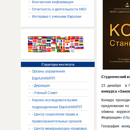
Контактная информация
Отчетность о деятельности НКО
Интервью с учеными Евразии
Структура
института
Органы управления
Студенческий ко
ЕврАзНИИПП
- Дирекция
23 декабря в Г
конкурса «Закон
- Ученый Совет
Научно-исследовательские
Конкурс проходи
предложение по 
подразделения ЕврАзНИИПП
обмена коррес
- Центр социологии права и
Федерации» (
http
правоохранительных органов
География конк
- Центр международно-правовых