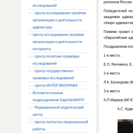
регионов России 
исследований
Победителей по
- Центр исследования проблем
академии адвок
организации и деятельности
«Бюро адвокатов
адвокатуры
Помимо грамот и
Центр исследования проблем
«Евразийская ад
организации и деятельности
Поздравляем по
нотариата
1-е место:
- Центр политико-правовых
исследований
Е.О. Яночкина, Е
- Центр государственно-
2-е место
правовых исследований
Л.К. Багандова 
- Центр ИНТЕРЭКОПРАВА
3-е место
Вспомогательные
подразделения ЕврАЗНИИПП
А.П.Марков (МГЮ
- Редакционный издательский
А.С. Куд
центр
- Центр патентно-лицензионной
работы