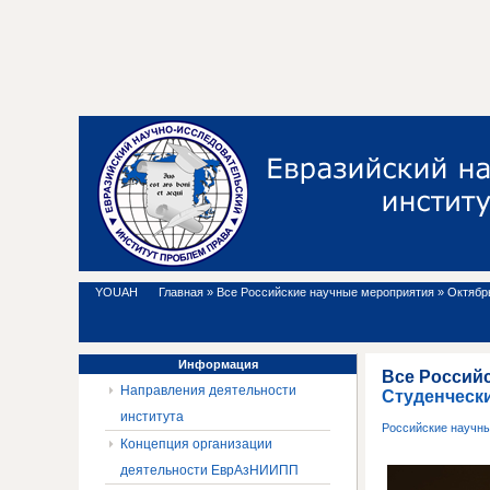
YOUAH
Главная
»
Все Российские научные мероприятия
»
Октябрь
Информация
Все Россий
Направления деятельности
Студенчески
института
Российские научн
Концепция организации
деятельности ЕврАзНИИПП