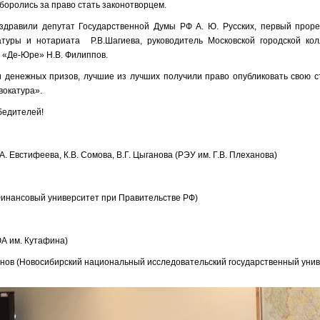
боролись за право стать законотворцем.
здравили депутат Государственной Думы РФ А. Ю. Русских, первый проре
атуры и нотариата Р.В.Шагиева, руководитель Московской городской кол
 «Де-Юре» Н.В. Филиппов.
 денежных призов, лучшие из лучших получили право опубликовать свою с
вокатура».
бедителей!
.А. Евстифеева, К.В. Сомова, В.Г. Цыганова (РЭУ им. Г.В. Плеханова)
(Финансовый университет при Правительстве РФ)
А им. Кутафина)
инов (Новосибирский национальный исследовательский государственный унив