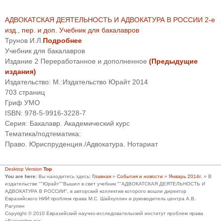
АДВОКАТСКАЯ ДЕЯТЕЛЬНОСТЬ И АДВОКАТУРА В РОССИИ 2-е
изд., пер. и доп. Учебник для бакалавров
Трунов И.Л.
Подробнее
Учебник для бакалавров
Издание
2
Переработанное и дополненное
(Предыдущие
издания)
Издательство:
М.:Издательство Юрайт
2014
703
страниц
Гриф УМО
ISBN:
978-5-9916-3228-7
Серия:
Бакалавр. Академический курс
Тематика/подтематика:
Право. Юриспруденция./Адвокатура. Нотариат
Desktop Version
Top
You are here:
Вы находитесь здесь:
Главная
»
События и новости
»
Январь 2014г.
»
В
издательстве ""Юрайт""Вышел в свет учебник ""АДВОКАТСКАЯ ДЕЯТЕЛЬНОСТЬ И
АДВОКАТУРА В РОССИИ", в авторский коллектив которого вошли директор
Евразийского НИИ проблем права М.С. Шайхуллин и руководитель центра А.В.
Рагулин
Copyright © 2010 Евразийский научно-исследовательский институт проблем права
«Eurasniipp.ru»