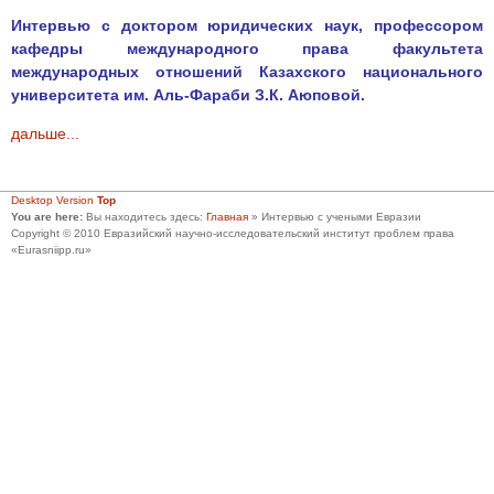
Интервью с доктором юридических наук, профессором
кафедры международного права факультета
международных отношений Казахского национального
университета им. Аль-Фараби З.К. Аюповой.
дальше...
Desktop Version
Top
You are here:
Вы находитесь здесь:
Главная
»
Интервью с учеными Евразии
Copyright © 2010 Евразийский научно-исследовательский институт проблем права
«Eurasniipp.ru»