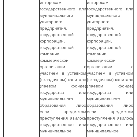
интересам
интересам
государственного или
государственного или
муниципального
муниципального
унитарного
унитарного
предприятия,
предприятия,
государственной
государственной
корпорации,
корпорации,
государственной
государственной
компании,
компании,
коммерческой
коммерческой
организации с
организации с
участием в уставном
участием в уставном
(складочном) капитале
(складочном) капитале
(паевом фонде)
(паевом фонде)
государства или
государства или
муниципального
муниципального
образования либо
образования либо
если предметом
если предметом
преступления явилось
преступления явилось
государственное или
государственное или
муниципальное
муниципальное