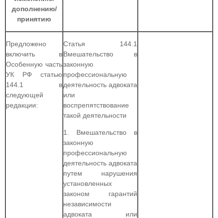
дополнению/
принятию
Предложено
Статья 144.1
включить в
Вмешательство в
Особенную часть
законную
УК РФ статью
профессиональную
144.1 в
деятельность адвоката
следующей
или
редакции:
воспрепятствование
такой деятельности
1. Вмешательство в
законную
профессиональную
деятельность адвоката
путем нарушения
установленных
законом гарантий
независимости
адвоката или