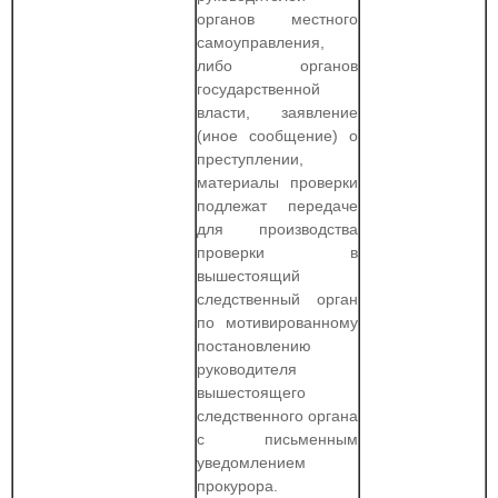
органов местного
самоуправления,
либо органов
государственной
власти, заявление
(иное сообщение) о
преступлении,
материалы проверки
подлежат передаче
для производства
проверки в
вышестоящий
следственный орган
по мотивированному
постановлению
руководителя
вышестоящего
следственного органа
с письменным
уведомлением
прокурора.