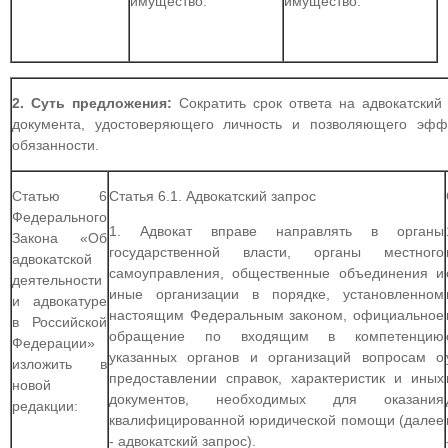
имущество.
имущество.
2. Суть предложения:
Сократить срок ответа на адвокатский
документа, удостоверяющего личность и позволяющего эфф
обязанности.
Статью 6
Статья 6.1. Адвокатский запрос
Федерального
1. Адвокат вправе направлять в органы
Закона «Об
государственной власти, органы местного
адвокатской
самоуправления, общественные объединения и
деятельности
иные организации в порядке, установленном
и адвокатуре
настоящим Федеральным законом, официальное
в Российской
обращение по входящим в компетенцию
Федерации»
указанных органов и организаций вопросам о
изложить в
предоставлении справок, характеристик и иных
новой
документов, необходимых для оказания
редакции:
квалифицированной юридической помощи (далее
- адвокатский запрос).