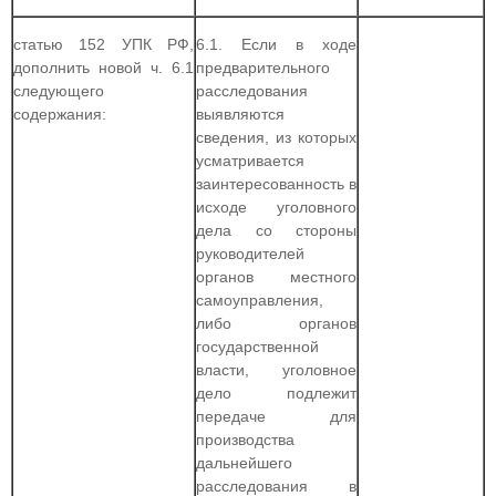
статью 152 УПК РФ,
6.1. Если в ходе
дополнить новой ч. 6.1
предварительного
следующего
расследования
содержания:
выявляются
сведения, из которых
усматривается
заинтересованность в
исходе уголовного
дела со стороны
руководителей
органов местного
самоуправления,
либо органов
государственной
власти, уголовное
дело подлежит
передаче для
производства
дальнейшего
расследования в