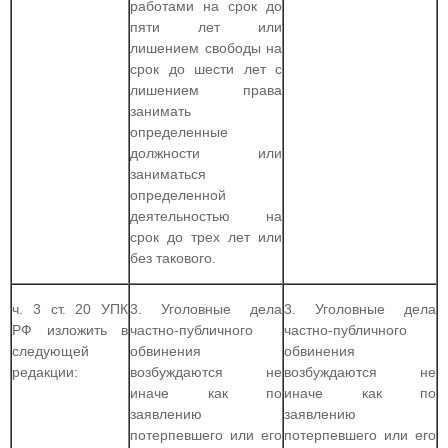
работами на срок до
пяти лет или
лишением свободы на
срок до шести лет с
лишением права
занимать
определенные
должности или
заниматься
определенной
деятельностью на
срок до трех лет или
без такового.
ч. 3 ст. 20 УПК
3. Уголовные дела
3. Уголовные дела
РФ изложить в
частно-публичного
частно-публичного
следующей
обвинения
обвинения
редакции:
возбуждаются не
возбуждаются не
иначе как по
иначе как по
заявлению
заявлению
потерпевшего или его
потерпевшего или его