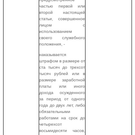
частью первой или
второй настоящей
статьи, совершенное
лицом с
использованием
своего служебного
положения, -
наказывается
штрафом в размере от
ста тысяч до трехсот
тысяч рублей или в
размере заработной
платы или иного
дохода осужденного
за период от одного
года до двух лет, либо
обязательными
работами на срок до
четырехсот
восьмидесяти часов,