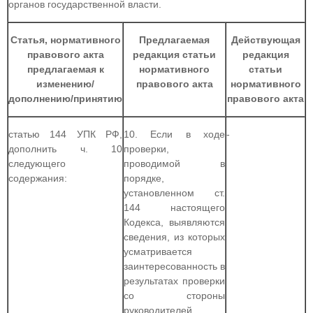
органов государственной власти.
Статья, нормативного
Предлагаемая
Действующая
правового акта
редакция статьи
редакция
предлагаемая к
нормативного
статьи
изменению/
правового акта
нормативного
дополнению/принятию
правового акта
статью 144 УПК РФ,
10. Если в ходе
-
дополнить ч. 10
проверки,
следующего
проводимой в
содержания:
порядке,
установленном ст.
144 настоящего
Кодекса, выявляются
сведения, из которых
усматривается
заинтересованность в
результатах проверки
со стороны
руководителей