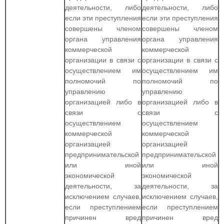
деятельности, либо
деятельности, либо
если эти преступления
если эти преступления
совершены членом
совершены членом
органа управления
органа управления
коммерческой
коммерческой
организации в связи с
организации в связи с
осуществлением им
осуществлением им
полномочий по
полномочий по
управлению
управлению
организацией либо в
организацией либо в
связи с
связи с
осуществлением
осуществлением
коммерческой
коммерческой
организацией
организацией
предпринимательской
предпринимательской
или иной
или иной
экономической
экономической
деятельности, за
деятельности, за
исключением случаев,
исключением случаев,
если преступлением
если преступлением
причинен вред
причинен вред