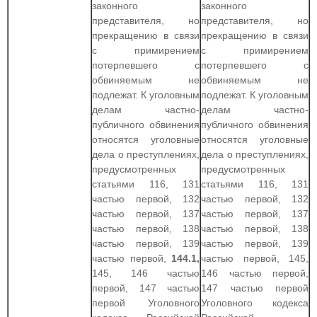
законного
законного
представителя, но
представителя, но
прекращению в связи
прекращению в связи
с примирением
с примирением
потерпевшего с
потерпевшего с
обвиняемым не
обвиняемым не
подлежат. К уголовным
подлежат. К уголовным
делам частно-
делам частно-
публичного обвинения
публичного обвинения
относятся уголовные
относятся уголовные
дела о преступлениях,
дела о преступлениях,
предусмотренных
предусмотренных
статьями 116, 131
статьями 116, 131
частью первой, 132
частью первой, 132
частью первой, 137
частью первой, 137
частью первой, 138
частью первой, 138
частью первой, 139
частью первой, 139
частью первой,
144.1,
частью первой, 145,
145, 146 частью
146 частью первой,
первой, 147 частью
147 частью первой
первой Уголовного
Уголовного кодекса