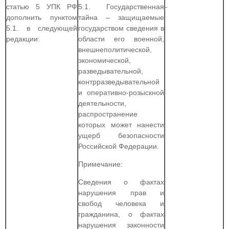
статью 5 УПК РФ
5.1. Государственная
-
дополнить пунктом
тайна – защищаемые
5.1. в следующей
государством сведения в
редакции:
области его военной,
внешнеполитической,
экономической,
разведывательной,
контрразведывательной
и оперативно-розыскной
деятельности,
распространение
которых может нанести
ущерб безопасности
Российской Федерации.
Примечание:
Сведения о фактах
нарушения прав и
свобод человека и
гражданина, о фактах
нарушения законности