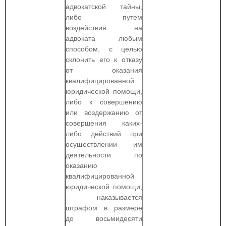
адвокатской тайны,
либо путем
воздействия на
адвоката любым
способом, с целью
склонить его к отказу
от оказания
квалифицированной
юридической помощи,
либо к совершению
или воздержанию от
совершения каких-
либо действий при
осуществлении им
деятельности по
оказанию
квалифицированной
юридической помощи,
- наказывается
штрафом в размере
до восьмидесяти