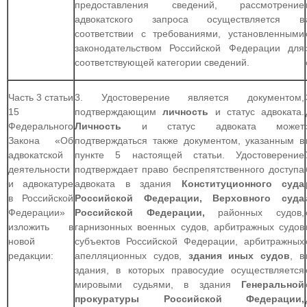
предоставления сведений, рассмотрение
адвокатского запроса осуществляется в
соответствии с требованиями, установленными
законодательством Российской Федерации для
соответствующей категории сведений.
Часть 3 статьи
3. Удостоверение является документом,
15
подтверждающим
личность
и статус адвоката.
Федерального
Личность
и статус адвоката может
Закона «Об
подтверждаться также документом, указанным в
адвокатской
пункте 5 настоящей статьи. Удостоверение
деятельности
подтверждает право беспрепятственного доступа
и адвокатуре
адвоката в здания
Конституционного суда
в Российской
Российской Федерации, Верховного суда
Федерации»
Российской Федерации,
районных судов,
изложить в
гарнизонных военных судов, арбитражных судов
новой
субъектов Российской Федерации, арбитражных
редакции:
апелляционных судов,
здания иных судов
, в
здания, в которых правосудие осуществляется
мировыми судьями, в здания
Генеральной
прокуратуры Российской Федерации,